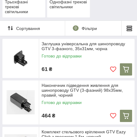
Трьохфазні
Однофазні трекові
трекові
світильники
світильники
Сортування
0
Фільтри
Заглушка універсальна для шинопроводу
GTV 3-фазного, 35x31мм, чорна
Готово до відправки
61
₴
Наконечник підведення живлення для
шинопроводу GTV (3-фазний) 98x35мм,
правий, чорний
Готово до відправки
464
₴
Комплект стельового кріплення GTV Eazy
Click з тросиком 1.5м, чорний