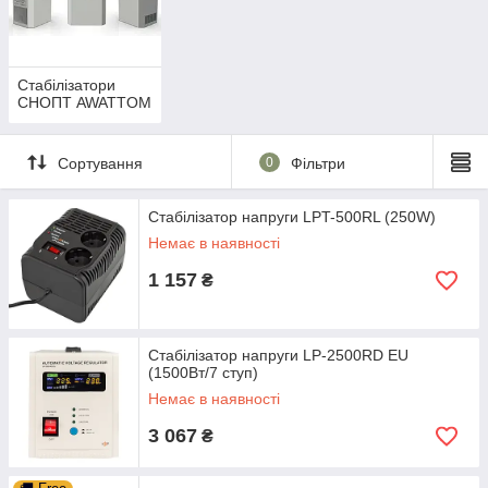
обладнання, і п. ). Мають багаторівневий захист
енергоспоживачів. При виникненні аварії в мережі або в
навантаженні стабілізатор відключить навантаження від
мережі і після усунення аварії автоматично підключить
навантаження до мережі. Гарантія: 3 роки. Доставка по всій
Стабілізатори
СНОПТ AWATTOM
Україні.
Сортування
0
Фільтри
Стабілізатор напруги LPT-500RL (250W)
Немає в наявності
1 157
₴
Стабілізатор напруги LP-2500RD EU
(1500Вт/7 ступ)
Немає в наявності
3 067
₴