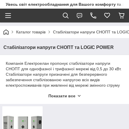
Увесь світ електрообладнання для Вашого комфорту та за
Каталог товарів
Стабілізатори напруги СНОПТ та LOG
Стабілізатори напруги СНОПТ та LOGIC POWER
Компанія Електроелан пропонує стабілізатори напруги
СНОПТ для однофазної і трифазної мережі від 0,5 до 30 кВт.
Стабілізатори напруги призначені для безперервного
забезпечення стабілізованою напругою всіх видів
електроспоживачів при живленні від мережі змінного струму
136-278 В з частотою 50 Нz. Забезпечують захист
Показати все
електроспоживачів від аварійно низького і високого напруги,
від надструмів, перевантажень по струму, від витоку струмів в
землю (УЗО) в побутових, комерційних, виробничих
приміщеннях. Принцип дії заснований на мікропроцесорному
управлінні тиристорними ключами. Працюють на будь-який
вид навантаження (побутова і офісна техніка, зварювальне