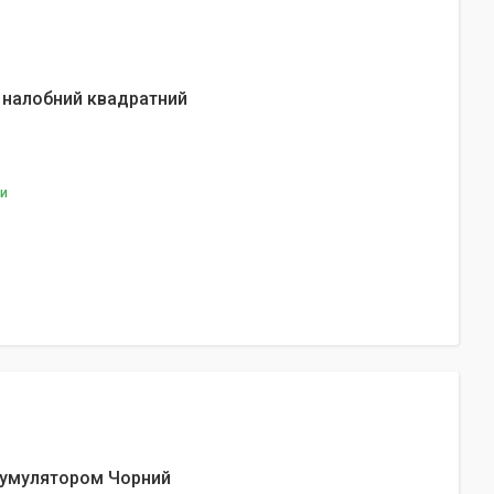
 налобний квадратний
ки
акумулятором Чорний