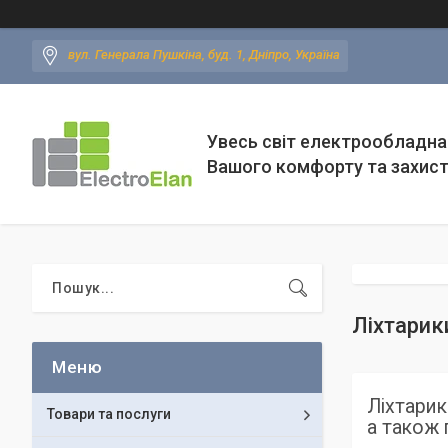
вул. Генерала Пушкіна, буд. 1, Дніпро, Україна
Увесь світ електрообладна
Вашого комфорту та захис
Ліхтарик
Ліхтарик
Товари та послуги
а також