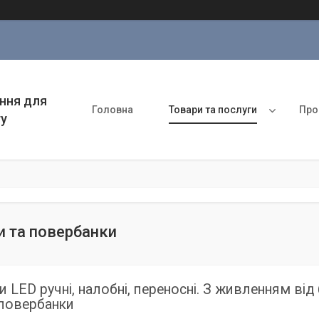
ння для
Головна
Товари та послуги
Про
ту
и та повербанки
и LED ручні, налобні, переносні. З живленням в
 повербанки