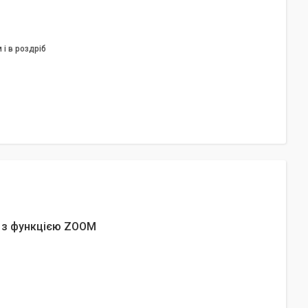
 і в роздріб
м з функцією ZOOM