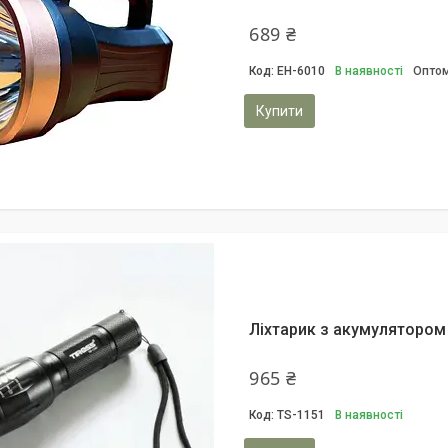
689 ₴
EH-6010
В наявності
Оптом
Купити
Ліхтарик з акумуляторо
965 ₴
TS-1151
В наявності