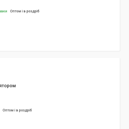
авки
Оптом і в роздріб
лятором
Оптом і в роздріб