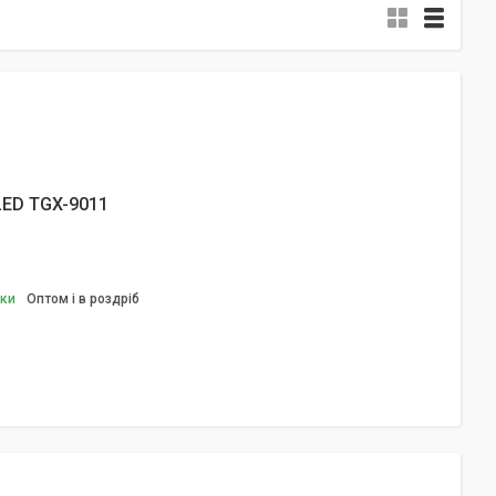
LED TGX-9011
вки
Оптом і в роздріб