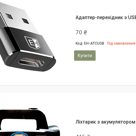
Адаптер-перехідник з USB
70 ₴
EH-ATCUSB
Під замовлення
Купити
Ліхтарик з акумулятором