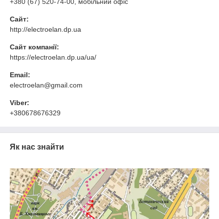
+380 (67) 520-74-00
, мобільний офіс
Сайт:
http://electroelan.dp.ua
Сайт компанії:
https://electroelan.dp.ua/ua/
Email:
electroelan@gmail.com
Viber:
+380678676329
Як нас знайти