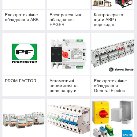
Електротехнічне
Електротехнічне
Контролери та
обладнання ABB
обладнання
щити АВР і
HAGER
перекидні
рубильники Porto
Franco
PROM FACTOR
Автоматичні
Електротехнічне
перемикачі та
обладнання
реле напруги
General Electric
TOMZN