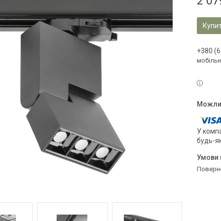
2 07
Купи
+380 (6
мобільн
У компа
будь-я
поверн