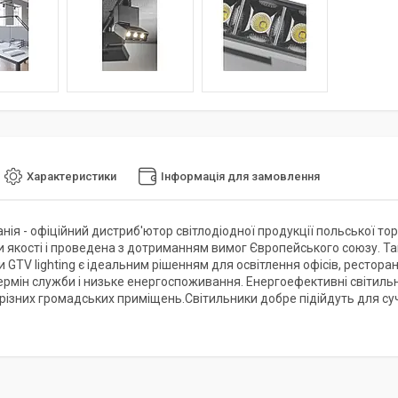
Характеристики
Інформація для замовлення
ія - офіційний дистриб'ютор світлодіодної продукції польської тор
и якості і проведена з дотриманням вимог Європейського союзу. Т
 GTV lighting є ідеальним рішенням для освітлення офісів, ресторанів
ермін служби і низьке енергоспоживання. Енергоефективні світил
різних громадських приміщень.Світильники добре підійдуть для суча