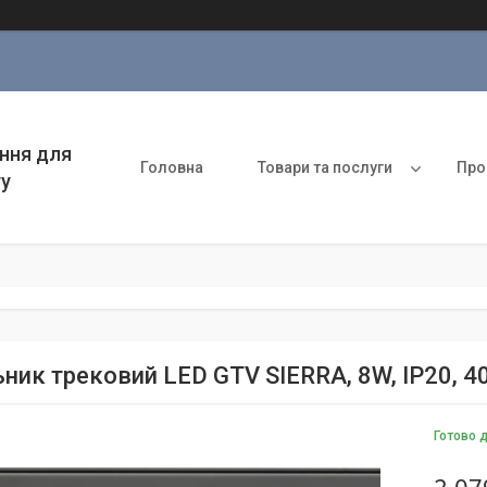
ння для
Головна
Товари та послуги
Про
ту
ьник трековий LED GTV SIERRA, 8W, IP20, 
Готово 