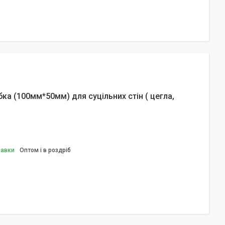
а (100мм*50мм) для суцільних стін ( цегла,
равки
Оптом і в роздріб