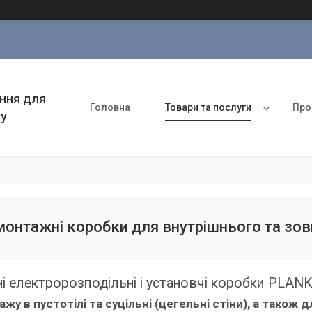
ння для
Головна
Товари та послуги
Про
ту
онтажні коробки для внутрішнього та зо
і електророзподільні і установчі коробки PLA
жу в пустотілі та суцільні (цегельні стіни), а тако