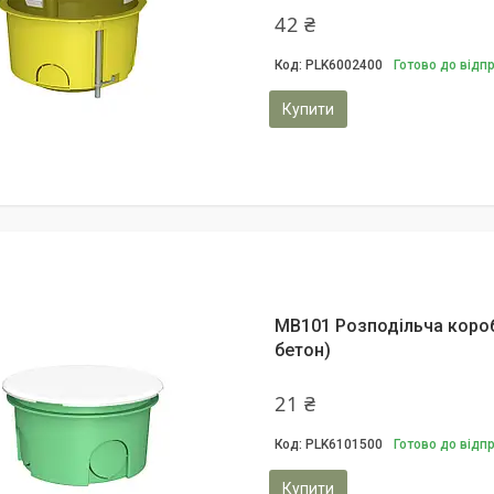
42 ₴
PLK6002400
Готово до відп
Купити
MB101 Розподільча короб
бетон)
21 ₴
PLK6101500
Готово до відп
Купити