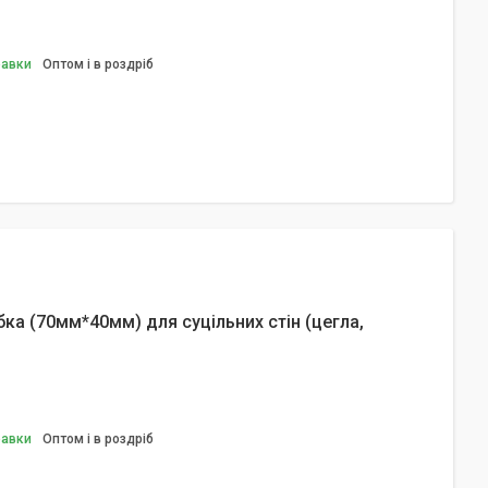
равки
Оптом і в роздріб
ка (70мм*40мм) для суцільних стін (цегла,
равки
Оптом і в роздріб