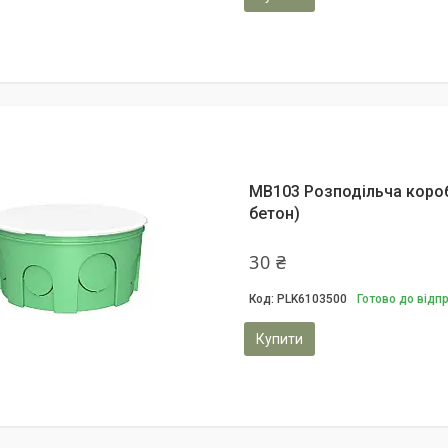
MB103 Розподільча коробк
бетон)
30 ₴
PLK6103500
Готово до відп
Купити