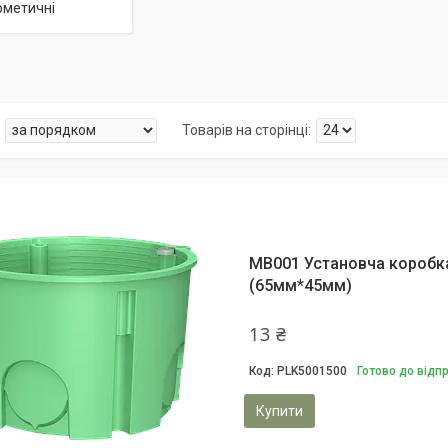
рметичні
MB001 Установча коробка 
(65мм*45мм)
13 ₴
PLK5001500
Готово до відп
Купити