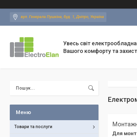
вул. Генерала Пушкіна, буд. 1, Дніпро, Україна
Увесь світ електрообладна
Вашого комфорту та захис
Електром
Монтажн
Товари та послуги
Для монта