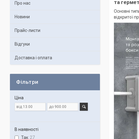
та гермет
Про нас
Основні тип
Новини
відкритої п
Прайс-листи
Відгуки
Доставка і оплата
Фільтри
Ціна
В наявності
Так
27