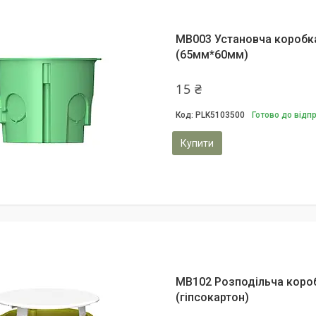
MB003 Установча коробка 
(65мм*60мм)
15 ₴
PLK5103500
Готово до відп
Купити
MB102 Розподільча короб
(гіпсокартон)