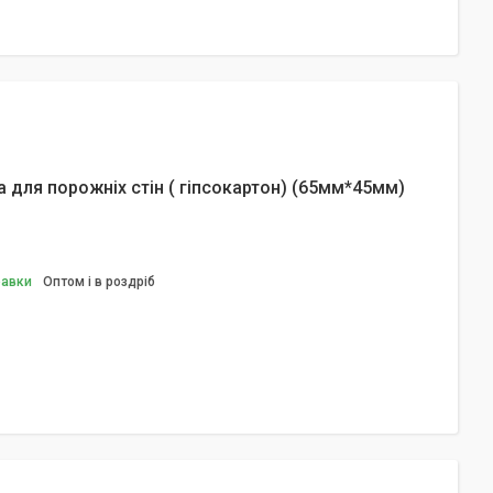
 для порожніх стін ( гіпсокартон) (65мм*45мм)
равки
Оптом і в роздріб