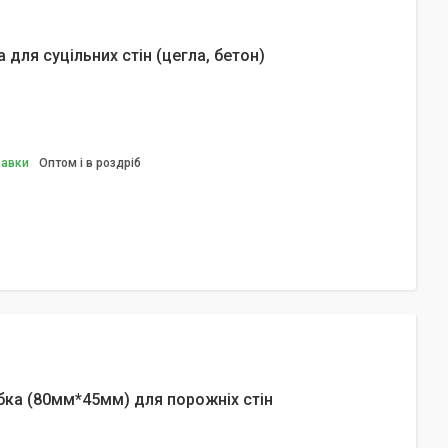
для суцільних стін (цегла, бетон)
равки
Оптом і в роздріб
ка (80мм*45мм) для порожніх стін