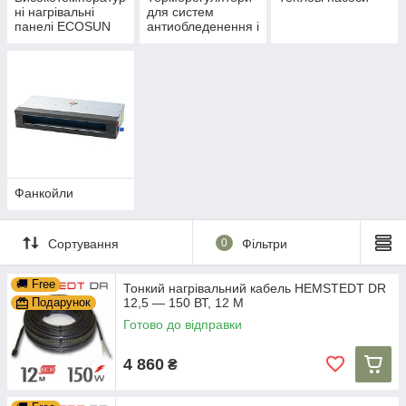
ні нагрівальні
для систем
панелі ECOSUN
антиобледенення і
S+
сніготаювання
Фанкойли
Сортування
0
Фільтри
🚚 Free
Тонкий нагрівальний кабель HEMSTEDT DR
Подарунок
12,5 — 150 ВТ, 12 М
Готово до відправки
4 860
₴