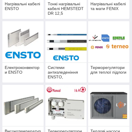
Нагрівальні кабелі
Тонкі нагрівальні
Нагрівальні кабелі
ENSTO
кабелі HEMSTEDT
та мати FENIX
DR 12,5
Електроконвектор
Системи
Терморегулятори
и ENSTO
антизледеніння
для теплої підлоги
ENSTO,
HEMSTEDT, FENIX
Високотемператур
Терморегулятори
Теплові насоси