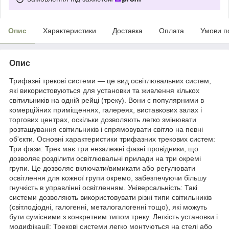
Опис
Характеристики
Доставка
Оплата
Умови п
Опис
Трифазні трекові системи — це вид освітлювальних систем,
які використовуються для установки та живлення кількох
світильників на одній рейці (треку). Вони є популярними в
комерційних приміщеннях, галереях, виставкових залах і
торгових центрах, оскільки дозволяють легко змінювати
розташування світильників і спрямовувати світло на певні
об'єкти. Основні характеристики трифазних трекових систем:
Три фази: Трек має три незалежні фазні провідники, що
дозволяє розділити освітлювальні прилади на три окремі
групи. Це дозволяє включати/вимикати або регулювати
освітлення для кожної групи окремо, забезпечуючи більшу
гнучкість в управлінні освітленням. Універсальність: Такі
системи дозволяють використовувати різні типи світильників
(світлодіодні, галогенні, металогалогенні тощо), які можуть
бути сумісними з конкретним типом треку. Легкість установки і
модифікації: Трекові системи легко монтуються на стелі або