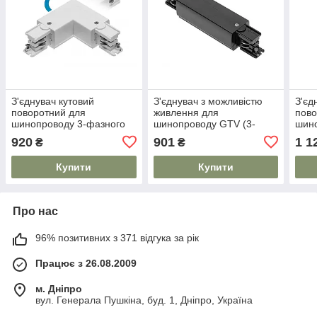
З'єднувач кутовий
З'єднувач з можливістю
З'єд
поворотний для
живлення для
пово
шинопроводу 3-фазного
шинопроводу GTV (3-
шино
GTV, 101x101мм, білий
фазний), 166x35 мм,
GTV,
920
901
1 1
₴
₴
чорний
Купити
Купити
Про нас
96% позитивних з 371 відгука за рік
Працює з 26.08.2009
м. Дніпро
вул. Генерала Пушкіна, буд. 1, Дніпро, Україна