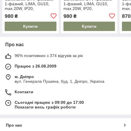
1-фазний, LIMA, GU10,
1-фазний, LIMA, GU10,
1-фа
max.20W, IP20,
max.20W, IP20,
max.
квадратний, білий (XLT-
квадратний, чорний (XLT-
біл
980
980
870
₴
₴
LMAGU10KB-NB)
LMAGU10KC-NB)
NB)
Купити
Купити
Про нас
96% позитивних з 374 відгуків за рік
Працює з 26.08.2009
м. Дніпро
вул. Генерала Пушкіна, буд. 1, Дніпро, Україна
Контакти
Сьогодні працює з 09:00 до 17:00
Показати весь графік роботи
Про нас