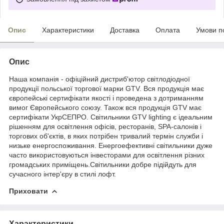
Опис
Характеристики
Доставка
Оплата
Умови п
Опис
Наша компанія - офіційний дистриб'ютор світлодіодної
продукції польської торгової марки GTV. Вся продукція має
європейські сертифікати якості і проведена з дотриманням
вимог Європейського союзу. Також вся продукція GTV має
сертифікати УкрСЕПРО. Світильники GTV lighting є ідеальним
рішенням для освітлення офісів, ресторанів, SPA-салонів і
торгових об'єктів, в яких потрібен тривалий термін служби і
низьке енергоспоживання. Енергоефективні світильники дуже
часто використовуються інвесторами для освітлення різних
громадських приміщень.Світильники добре підійдуть для
сучасного інтер'єру в стилі лофт.
Приховати
Характеристики