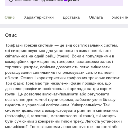
Опис
Характеристики
Доставка
Оплата
Умови п
Опис
Трифазні трекові системи — це вид освітлювальних систем,
які використовуються для установки та живлення кількох
світильників на одній рейці (треку). Вони є популярними в
комерційних приміщеннях, галереях, виставкових залах і
торгових центрах, оскільки дозволяють легко змінювати
розташування світильників і спрямовувати світло на певні
об'єкти. Основні характеристики трифазних трекових систем:
Три фази: Трек має три незалежні фазні провідники, що
дозволяє розділити освітлювальні прилади на три окремі
групи. Це дозволяє включати/вимикати або регулювати
освітлення для кожної групи окремо, забезпечуючи більшу
гнучкість в управлінні освітленням. Універсальність: Такі
системи дозволяють використовувати різні типи світильників
(світлодіодні, галогенні, металогалогенні тощо), які можуть
бути сумісними з конкретним типом треку. Легкість установки і
модифікації: Трекові системи легко монтуються на стелі або