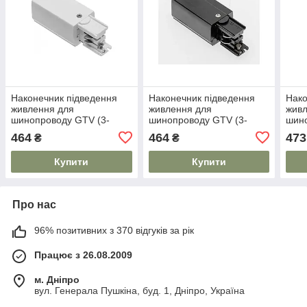
Наконечник підведення
Наконечник підведення
Нако
живлення для
живлення для
живл
шинопроводу GTV (3-
шинопроводу GTV (3-
шино
фазний) 98x35мм,
фазний) 98x35мм,
фазн
464
464
473
₴
₴
правий, білий
правий, чорний
чор
Купити
Купити
Про нас
96% позитивних з 370 відгуків за рік
Працює з 26.08.2009
м. Дніпро
вул. Генерала Пушкіна, буд. 1, Дніпро, Україна