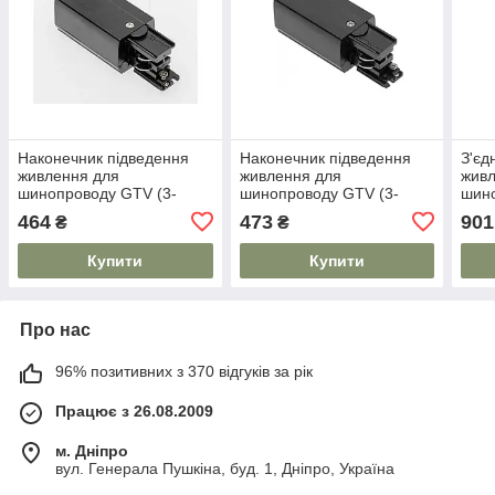
Наконечник підведення
Наконечник підведення
З'єд
живлення для
живлення для
живл
шинопроводу GTV (3-
шинопроводу GTV (3-
шино
фазний) 98x35мм,
фазний) 98x35мм, лівий,
фазн
464
473
901
₴
₴
правий, чорний
чорний
чор
Купити
Купити
Про нас
96% позитивних з 370 відгуків за рік
Працює з 26.08.2009
м. Дніпро
вул. Генерала Пушкіна, буд. 1, Дніпро, Україна