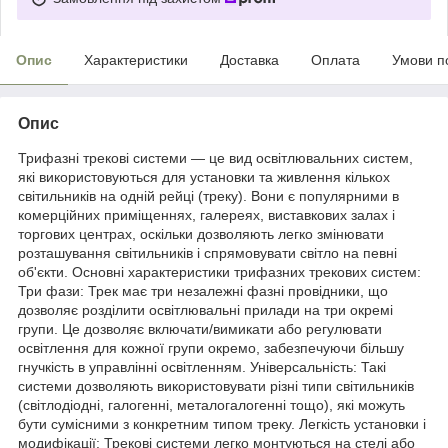
Опис
Характеристики
Доставка
Оплата
Умови п
Опис
Трифазні трекові системи — це вид освітлювальних систем,
які використовуються для установки та живлення кількох
світильників на одній рейці (треку). Вони є популярними в
комерційних приміщеннях, галереях, виставкових залах і
торгових центрах, оскільки дозволяють легко змінювати
розташування світильників і спрямовувати світло на певні
об'єкти. Основні характеристики трифазних трекових систем:
Три фази: Трек має три незалежні фазні провідники, що
дозволяє розділити освітлювальні прилади на три окремі
групи. Це дозволяє включати/вимикати або регулювати
освітлення для кожної групи окремо, забезпечуючи більшу
гнучкість в управлінні освітленням. Універсальність: Такі
системи дозволяють використовувати різні типи світильників
(світлодіодні, галогенні, металогалогенні тощо), які можуть
бути сумісними з конкретним типом треку. Легкість установки і
модифікації: Трекові системи легко монтуються на стелі або