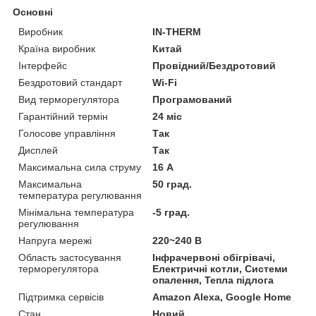
Основні
Виробник
IN-THERM
Країна виробник
Китай
Інтерфейс
Провідний/Бездротовий
Бездротовий стандарт
Wi-Fi
Вид терморегулятора
Програмований
Гарантійний термін
24 міс
Голосове управління
Так
Дисплей
Так
Максимальна сила струму
16 А
Максимальна
50 град.
температура регулювання
Мінімальна температура
-5 град.
регулювання
Напруга мережі
220~240 В
Область застосування
Інфрачервоні обігрівачі,
терморегулятора
Електричні котли, Системи
опалення, Тепла підлога
Підтримка сервісів
Amazon Alexa, Google Home
Стан
Новий