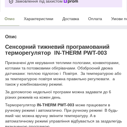
Замовлення під захистом
Опис
Характеристики
Доставка
Оплата
Умови п
Опис
Сенсорний тижневий програмований
терморегулятор IN-THERM PWT-003
Призначені для керування теплими пологами, конвекторами,
котлами та потовковими обігрівачами. Обзброєний двома
датчиками
: теплою підлогою і Повітря. За температурою або
за температурою повітря можна правильно регулювати. а
також у комбінованому режимі.
За допомогою недельної програми можна задавати до 6
різних режимів на кожен день.
Терморегулятор
IN-THERM PWT-003
може працювати в
ручному режимі і автоматично. При ручному режимі В будь-
який час можна вручну змінити температуру. А в
автоматичному режимі управління відбувається за заздалегідь
визначеною програмою.