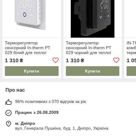
Терморегулятор
Терморегулятор
IN-
сенсорний In-therm PT
сенсорний In-therm PT
комб
029 білий для теплої
029 чорний для теплої
терм
підлоги
підлоги
датч
1 310
1 310
1 0
₴
₴
Купити
Купити
Про нас
96% позитивних з 370 відгуків за рік
Працює з 26.08.2009
м. Дніпро
вул. Генерала Пушкіна, буд. 1, Дніпро, Україна