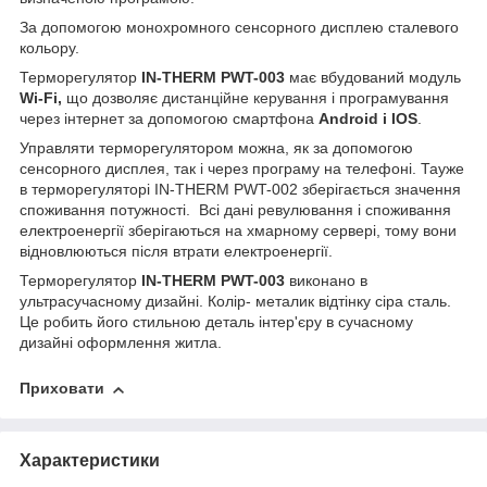
За допомогою монохромного сенсорного дисплею сталевого
кольору.
Терморегулятор
IN-THERM PWT-003
має вбудований модуль
Wi-Fi,
що дозволяє
дистанційне керування
і програмування
через інтернет за допомогою смартфона
Android і IOS
.
Управляти терморегулятором можна, як за допомогою
сенсорного дисплея, так і через програму на телефоні. Тауже
в терморегуляторі IN-THERM PWT-002 зберігається значення
споживання потужності. Всі дані ревулювання і споживання
електроенергії зберігаються на хмарному сервері, тому вони
відновлюються після втрати електроенергії.
Терморегулятор
IN-THERM PWT-003
виконано в
ультрасучасному дизайні. Колір- металик відтінку сіра сталь.
Це робить його стильною деталь інтер'єру в сучасному
дизайні оформлення житла.
Приховати
Характеристики