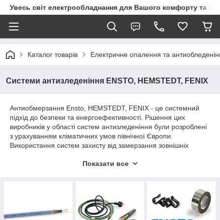
Увесь світ електрообладнання для Вашого комфорту та за
Каталог товарів
Електричне опалення та антиобледенін
Системи антизледеніння ENSTO, HEMSTEDT, FENIX
Антиобмерзання Ensto, HEMSTEDT, FENIX - це системний
підхід до безпеки та енергоефективності. Рішення цих
виробників у області систем антизледеніння були розроблені
з урахуванням кліматичних умов північної Європи.
Використання систем захисту від замерзання зовнішніх
територій, водостоків і трубопроводів підвищують рівень
Показати все
безпеки і функціональності об'єктів нерухомості, а простота
застосування та високу якість компонентів гарантує тривалу і
безперебійну експлуатацію.