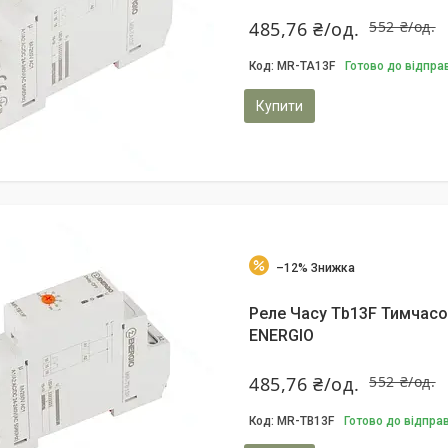
485,76 ₴/од.
552 ₴/од.
MR-TA13F
Готово до відпра
Купити
–12%
Реле Часу Tb13F Тимчасо
ENERGIO
485,76 ₴/од.
552 ₴/од.
MR-TB13F
Готово до відпра