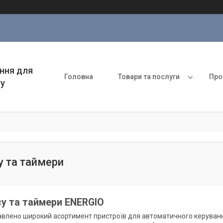
ння для
Головна
Товари та послуги
Про
ту
у та таймери
су та таймери ENERGIO
авлено широкий асортимент пристроїв для автоматичного керуван