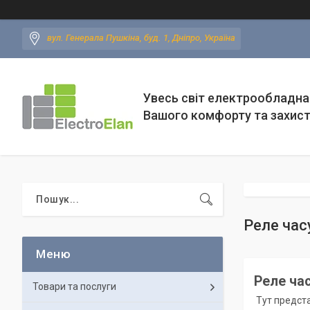
вул. Генерала Пушкіна, буд. 1, Дніпро, Україна
Увесь світ електрообладна
Вашого комфорту та захис
Реле час
Реле ча
Товари та послуги
Тут предст