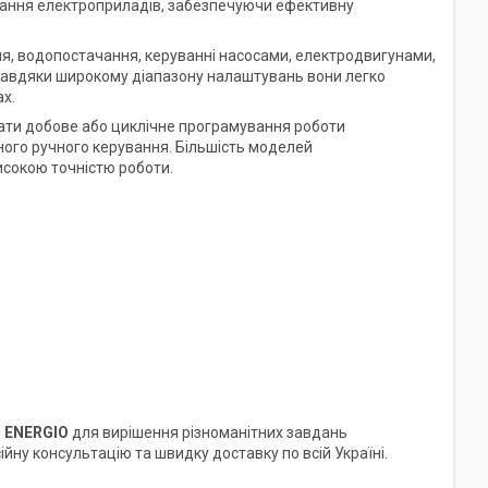
вання електроприладів, забезпечуючи ефективну
ня, водопостачання, керуванні насосами, електродвигунами,
Завдяки широкому діапазону налаштувань вони легко
ах.
ти добове або циклічне програмування роботи
ого ручного керування. Більшість моделей
исокою точністю роботи.
и ENERGIO
для вирішення різноманітних завдань
йну консультацію та швидку доставку по всій Україні.