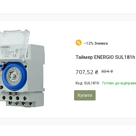
–12%
Таймер ENERGIO SUL181h
707,52 ₴
804 ₴
SUL181h
Готово до відправ
Купити