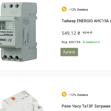
–12%
Таймер ENERGIO AHC15A 
549,12 ₴
624 ₴
AHC15A
В наявності
Купити
–12%
Реле Часу Ta13F Затримк