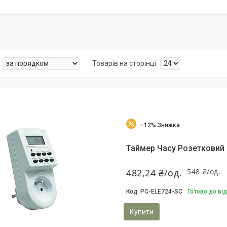
–12%
Таймер Часу Розетковий
482,24 ₴/од.
548 ₴/од.
PC-ELE724-SC
Готово до ві
Купити