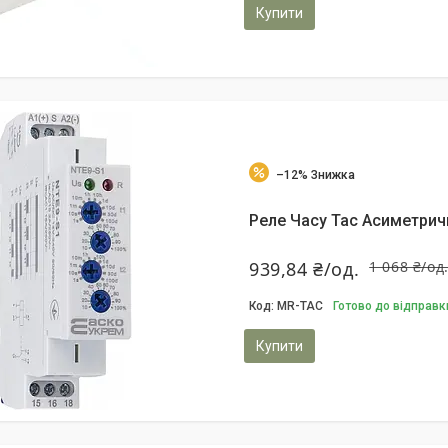
Купити
–12%
Реле Часу Tac Асиметрич
939,84 ₴/од.
1 068 ₴/од
MR-TAC
Готово до відправк
Купити