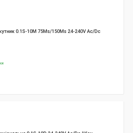
икутник 0.1S-10M 75Ms/150Ms 24-240V Ac/Dc
ки