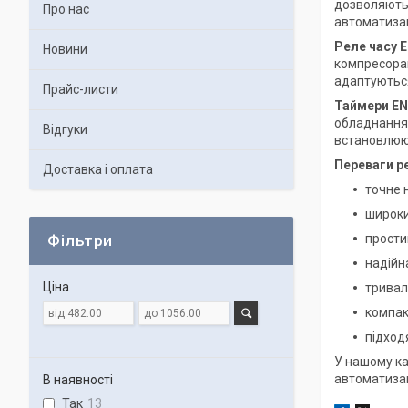
дозволяють 
Про нас
автоматизац
Реле часу 
Новини
компресорам
адаптуються 
Прайс-листи
Таймери E
обладнання,
Відгуки
встановлюют
Переваги ре
Доставка і оплата
точне 
широки
прости
Фільтри
надійн
Ціна
тривал
компак
підход
У нашому ка
автоматизац
В наявності
Так
13