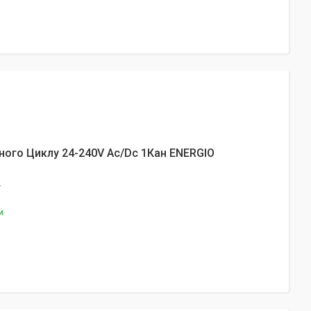
ного Циклу 24-240V Ac/Dc 1Кан ENERGIO
.
и