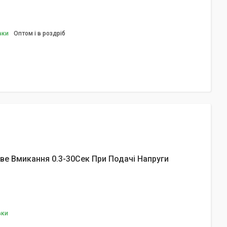
вки
Оптом і в роздріб
ве Вмикання 0.3-30Сек При Подачі Напруги
вки