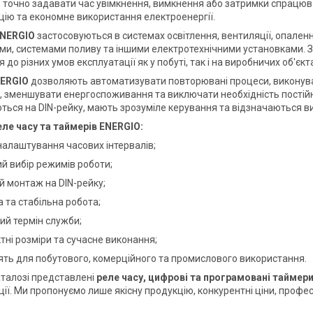
точно задавати час увімкнення, вимкнення або затримки спрацю
ію та економне використання електроенергії.
ENERGIO
застосовуються в системах освітлення, вентиляції, опален
и, системами поливу та іншими електротехнічними установками. 
до різних умов експлуатації як у побуті, так і на виробничих об'єкт
NERGIO
дозволяють автоматизувати повторювані процеси, виконува
 зменшувати енергоспоживання та виключати необхідність постійн
ься на DIN-рейку, мають зрозуміле керування та відзначаються в
ле часу та таймерів ENERGIO:
налаштування часових інтервалів;
й вибір режимів роботи;
й монтаж на DIN-рейку;
а та стабільна робота;
ий термін служби;
тні розміри та сучасне виконання;
ять для побутового, комерційного та промислового використання.
талозі представлені
реле часу, цифрові та програмовані таймер
ії. Ми пропонуємо лише якісну продукцію, конкурентні ціни, професі