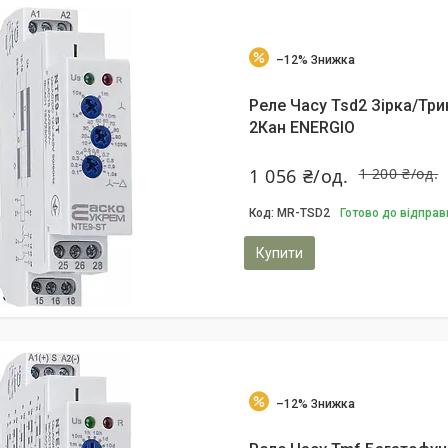
–12%
Реле Часу Tsd2 Зірка/Тр
2Кан ENERGIO
1 056 ₴/од.
1 200 ₴/од.
MR-TSD2
Готово до відправ
Купити
–12%