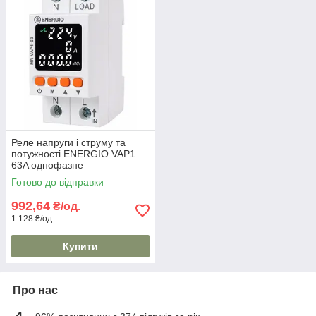
Реле напруги і струму та
потужності ENERGIO VAP1
63A однофазне
Готово до відправки
992,64
₴/од.
1 128 ₴/од.
Купити
Про нас