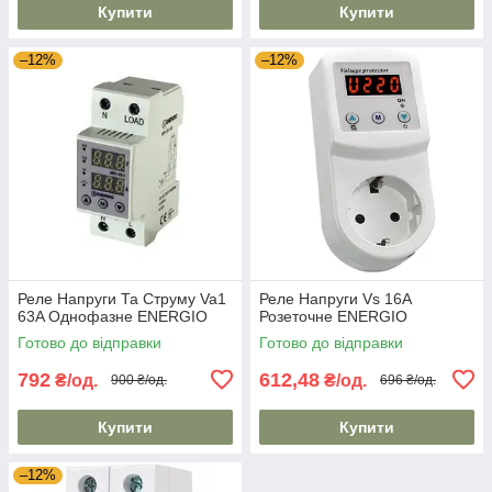
Купити
Купити
–12%
–12%
Реле Напруги Та Струму Va1
Реле Напруги Vs 16A
63A Однофазне ENERGIO
Розеточне ENERGIO
Готово до відправки
Готово до відправки
792
612,48
₴/од.
₴/од.
900 ₴/од.
696 ₴/од.
Купити
Купити
–12%