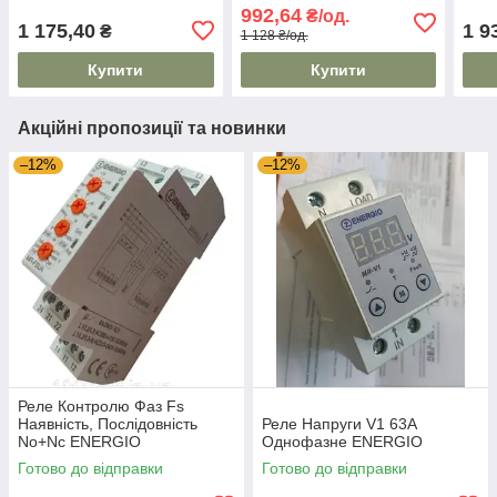
992,64
₴/од.
1 175,40
1 9
₴
1 128 ₴/од.
Купити
Купити
Акційні пропозиції та новинки
–12%
–12%
Реле Контролю Фаз Fs
Наявність, Послідовність
Реле Напруги V1 63A
No+Nc ENERGIO
Однофазне ENERGIO
Готово до відправки
Готово до відправки