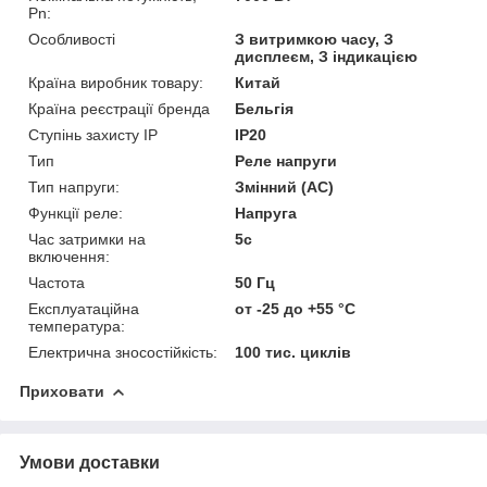
Pn:
Особливості
З витримкою часу, З
дисплеєм, З індикацією
Країна виробник товару:
Китай
Країна реєстрації бренда
Бельгія
Ступінь захисту IP
IP20
Тип
Реле напруги
Тип напруги:
Змінний (AC)
Функції реле:
Напруга
Час затримки на
5с
включення:
Частота
50 Гц
Експлуатаційна
от -25 до +55 °С
температура:
Електрична зносостійкість:
100 тис. циклів
Приховати
Умови доставки