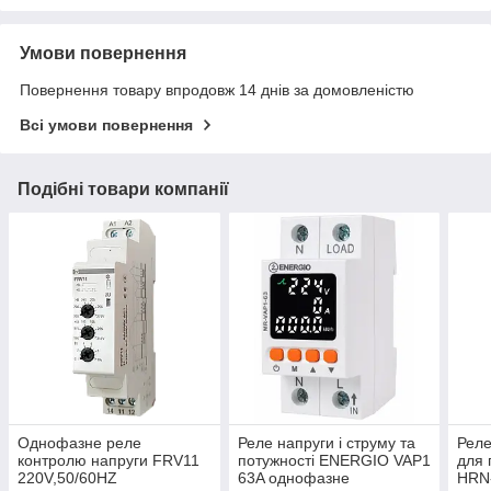
Умови повернення
Повернення товару впродовж 14 днів за домовленістю
Всі умови повернення
Подібні товари компанії
Однофазне реле
Реле напруги і струму та
Реле
контролю напруги FRV11
потужності ENERGIO VAP1
для 
220V,50/60HZ
63A однофазне
HRN-