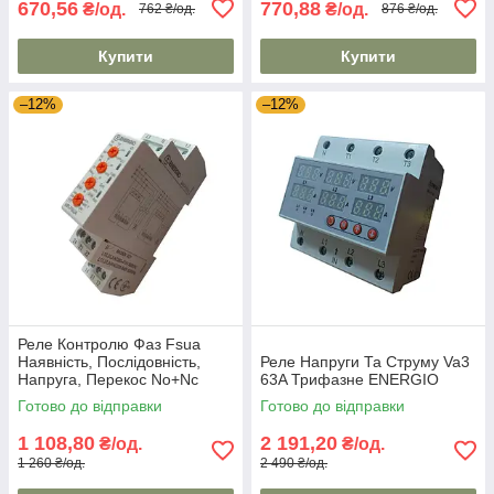
670,56
770,88
₴/од.
₴/од.
762 ₴/од.
876 ₴/од.
Купити
Купити
–12%
–12%
Реле Контролю Фаз Fsua
Наявність, Послідовність,
Реле Напруги Та Струму Va3
Напруга, Перекос No+Nc
63A Трифазне ENERGIO
ENERGIO
Готово до відправки
Готово до відправки
1 108,80
2 191,20
₴/од.
₴/од.
1 260 ₴/од.
2 490 ₴/од.