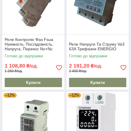
Реле Контролю Фаз Fsua
Наявність, Послідовність,
Реле Напруги Та Струму Va3
Напруга, Перекос No+Nc
63A Трифазне ENERGIO
ENERGIO
Готово до відправки
Готово до відправки
1 108,80
2 191,20
₴/од.
₴/од.
1 260 ₴/од.
2 490 ₴/од.
Купити
Купити
–12%
–12%