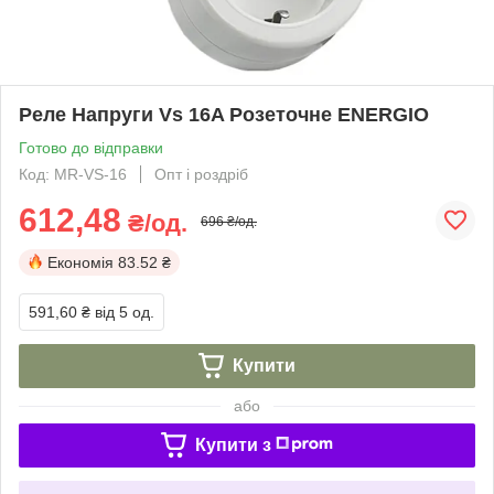
Реле Напруги Vs 16A Розеточне ENERGIO
Готово до відправки
Код: MR-VS-16
Опт і роздріб
612,48
₴/од.
696 ₴/од.
Економія
83.52 ₴
591,60 ₴
від 5 од.
Купити
або
Купити з