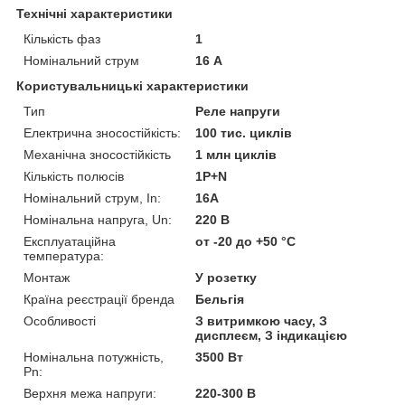
Технічні характеристики
Кількість фаз
1
Номінальний струм
16 А
Користувальницькі характеристики
Тип
Реле напруги
Електрична зносостійкість:
100 тис. циклів
Механічна зносостійкість
1 млн циклів
Кількість полюсів
1P+N
Номінальний струм, In:
16А
Номінальна напруга, Un:
220 В
Експлуатаційна
от -20 до +50 °С
температура:
Монтаж
У розетку
Країна реєстрації бренда
Бельгія
Особливості
З витримкою часу, З
дисплеєм, З індикацією
Номінальна потужність,
3500 Вт
Pn:
Верхня межа напруги:
220-300 В