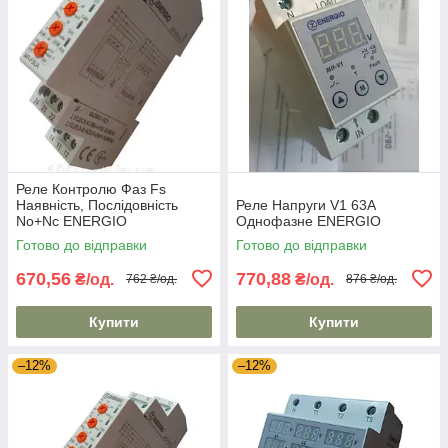
Реле Контролю Фаз Fs
Наявність, Послідовність
Реле Напруги V1 63A
No+Nc ENERGIO
Однофазне ENERGIO
Готово до відправки
Готово до відправки
670,56
770,88
₴/од.
₴/од.
762 ₴/од.
876 ₴/од.
Купити
Купити
–12%
–12%