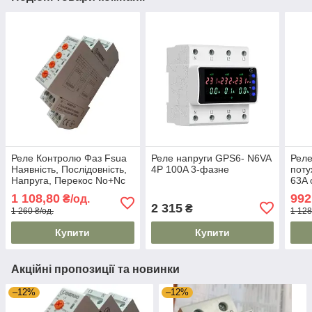
Реле Контролю Фаз Fsua
Реле напруги GPS6- N6VA
Реле
Наявність, Послідовність,
4P 100A 3-фазне
поту
Напруга, Перекос No+Nc
63A
ENERGIO
1 108,80
992
₴/од.
2 315
₴
1 260 ₴/од.
1 128
Купити
Купити
Акційні пропозиції та новинки
–12%
–12%