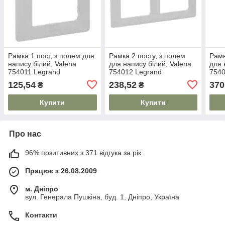
Рамка 1 пост, з полем для
Рамка 2 посту, з полем
Рамк
напису білий, Valena
для напису білий, Valena
для 
754011 Legrand
754012 Legrand
7540
125,54
238,52
370
₴
₴
Купити
Купити
Про нас
96% позитивних з 371 відгука за рік
Працює з 26.08.2009
м. Дніпро
вул. Генерала Пушкіна, буд. 1, Дніпро, Україна
Контакти