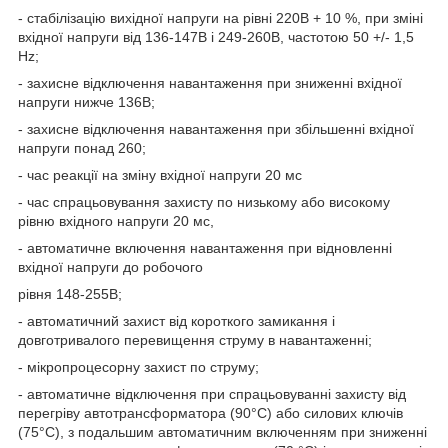
- стабілізацію вихідної напруги на рівні 220В + 10 %, при зміні
вхідної напруги від 136-147В і 249-260В, частотою 50 +/- 1,5
Hz
;
- захисне відключення навантаження при зниженні вхідної
напруги нижче 136В;
- захисне відключення навантаження при збільшенні вхідної
напруги понад 260;
- час реакції на зміну вхідної напруги 20 мс
- час спрацьовування захисту по низькому або високому
рівню вхідного напруги 20 мс,
- автоматичне включення навантаження при відновленні
вхідної напруги до робочого
рівня 148-255В;
- автоматичний захист від короткого замикання і
довготривалого перевищення струму в навантаженні;
- мікропроцесорну захист по струму;
- автоматичне відключення при спрацьовуванні захисту від
перегріву автотрансформатора (90°С) або силових ключів
(75°С), з подальшим автоматичним включенням при зниженні