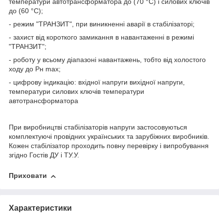
температури автотрансформатора до (70 °С) і силових ключів
до (60 °С);
- режим "ТРАНЗИТ", при виникненні аварії в стабілізаторі;
- захист від короткого замикання в навантаженні в режимі
"ТРАНЗИТ";
- роботу у всьому діапазоні навантажень, тобто від холостого
ходу до Рн
m
ах;
- цифрову індикацію: вхідної напруги вихідної напруги,
температури силових ключів температури
автотрансформатора
При виробництві стабілізаторів напруги застосовуються
комплектуючі провідних українських та зарубіжних виробників.
Кожен стабілізатор проходить повну перевірку і випробування
згідно Гостів ДУ і ТУ.У.
Приховати
Характеристики