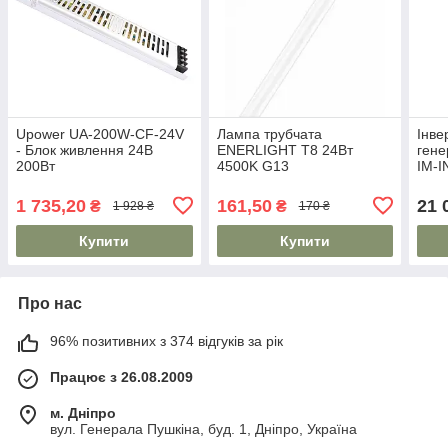
Upower UA-200W-CF-24V
Лампа трубчата
Інве
- Блок живлення 24В
ENERLIGHT T8 24Вт
гене
200Вт
4500K G13
IM-I
1 735,20
161,50
21 
₴
₴
1 928 ₴
170 ₴
Купити
Купити
Про нас
96% позитивних з 374 відгуків за рік
Працює з 26.08.2009
м. Дніпро
вул. Генерала Пушкіна, буд. 1, Дніпро, Україна