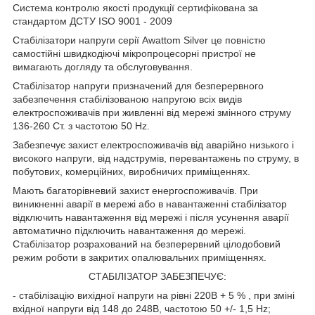
Система контролю якості продукції сертифікована за
стандартом ДСТУ
ISO
9001 - 2009
Стабілізатори напруги серії
Awattom
Silver
це повністю
самостійні швидкодіючі мікропроцесорні пристрої не
вимагають догляду та обслуговування.
Стабілізатор напруги призначений для безперервного
забезпечення стабілізованою напругою всіх видів
електроспоживачів при живленні від мережі змінного струму
136-260 Ст. з частотою 50
Hz
.
Забезпечує захист електроспоживачів від аварійно низького і
високого напруги, від надструмів, перевантажень по струму, в
побутових, комерційних, виробничих приміщеннях.
Мають багаторівневий захист енергоспоживачів. При
виникненні аварії в мережі або в навантаженні стабілізатор
відключить навантаження від мережі і після усунення аварії
автоматично підключить навантаження до мережі.
Стабілізатор розрахований на безперервний цілодобовий
режим роботи в закритих опалювальних приміщеннях.
СТАБІЛІЗАТОР ЗАБЕЗПЕЧУЄ:
- стабілізацію вихідної напруги на рівні 220В + 5 % , при зміні
вхідної напруги від 148 до 248В, частотою 50 +/- 1,5
Hz
;