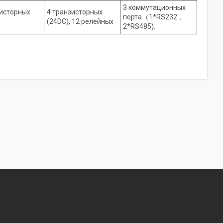
3 коммутационных
зисторных
4 транзисторных
порта（1*RS232，
(24DC), 12 релейных
2*RS485).