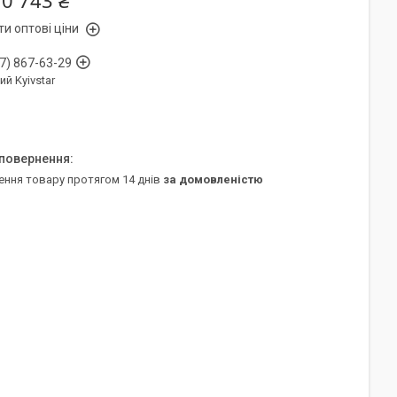
10 743 ₴
и оптові ціни
7) 867-63-29
ий Kyivstar
ення товару протягом 14 днів
за домовленістю