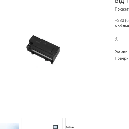
від
Показат
+380 (6
мобільн
поверн