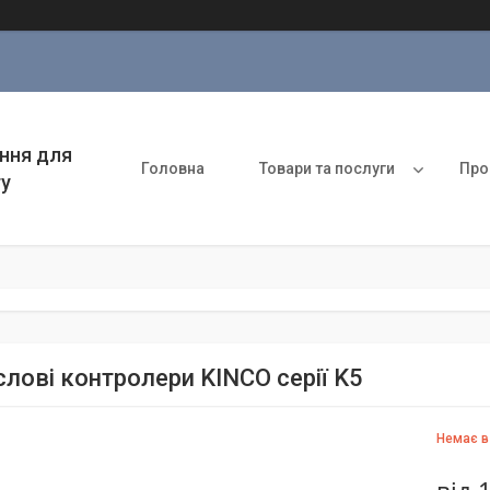
ння для
Головна
Товари та послуги
Про
ту
лові контролери KINCO серії K5
Немає в