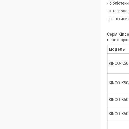
- бібліотек
- інтегров
- різні тип
Серія
Kinco
перетворюв
модель
KINCO-K5
KINCO-K50
KINCO-K50
KINCO-K50