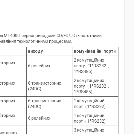
ерії MT4000, сервоприводами CD/FD/JD і частотними
равління технологічними процесами.
виходу
комунікаційні порти
2 комутаційних
сторних
6 релейних
порту（1*RS232，
1*RS485).
2 комутаційних
сторних
6 транзисторних
порту（1*RS232，
(24DC)
1*RS485).
сторних
6 транзисторних
1 комутаційний
(24DC)
порт（1*RS232).
сторних
1 комутаційний
6 релейних
порт（1*RS232).
3 комутаційних
исторних