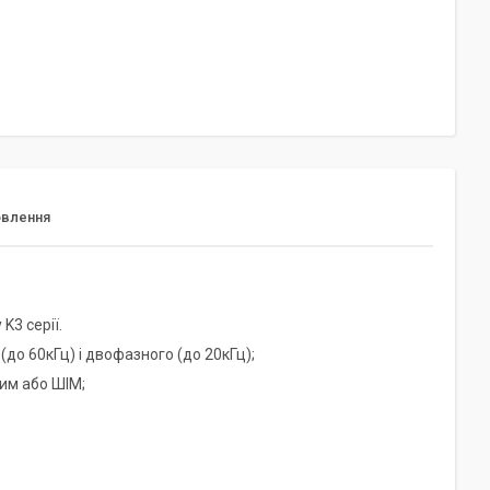
овлення
K3 серії.
до 60кГц) і двофазного (до 20кГц);
ним або ШІМ;