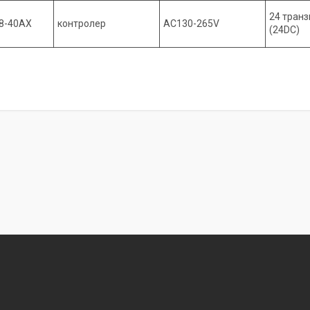
24 тран
8-40AX
контролер
AC130-265V
(24DC)