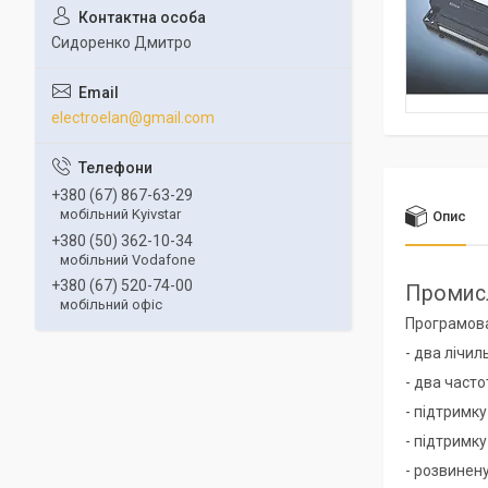
Сидоренко Дмитро
electroelan@gmail.com
+380 (67) 867-63-29
мобільний Kyivstar
Опис
+380 (50) 362-10-34
мобільний Vodafone
+380 (67) 520-74-00
Промисл
мобільний офіс
Програмов
- два лічи
- два част
- підтримк
- підтримку
- розвинен