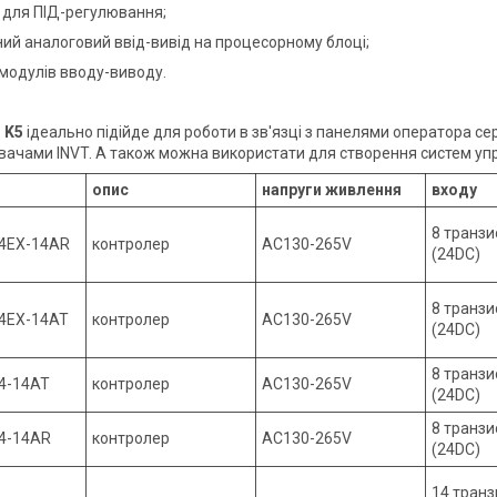
и для ПІД-регулювання;
аний аналоговий ввід-вивід на процесорному блоці;
и модулів вводу-виводу.
 K5
ідеально підійде для роботи в зв'язці з панелями оператора с
ачами INVT. А також можна використати для створення систем уп
опис
напруги живлення
входу
8 транзи
04EX-14AR
контролер
AC130-265V
(24DC)
8 транзи
4EX-14AT
контролер
AC130-265V
(24DC)
8 транзи
4-14AT
контролер
AC130-265V
(24DC)
8 транзи
4-14AR
контролер
AC130-265V
(24DC)
14 транз