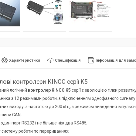
Характеристики
Специфікація
Інформація для зам
ові контролери KINCO серії K5
аний логічний
контролер KINCO K5
серії є еволюцією гілки розвитку 
льника з 12 режимами роботи, з підключенням однофазного сигналу (
отних виходу, з частотою до 200 кГц, з режимом виведення імпульс
у шини CAN;
 один порт RS232 і не більше ніж два RS485;
у систему роботи по перериваннях;