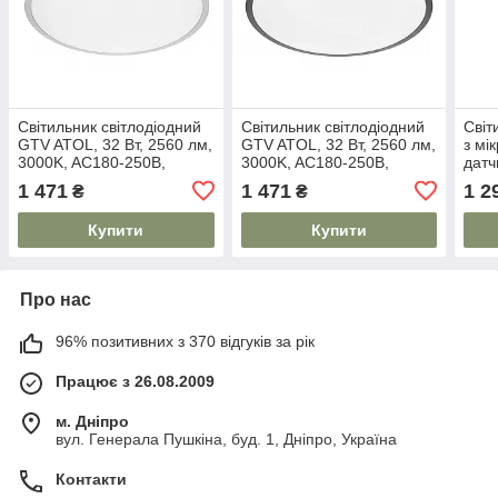
Світильник світлодіодний
Світильник світлодіодний
Cвіт
GTV ATOL, 32 Вт, 2560 лм,
GTV ATOL, 32 Вт, 2560 лм,
з мі
3000K, AC180-250В,
3000K, AC180-250В,
датч
PF>0,9, IP54, Ø400 мм,
PF>0,9, IP54, Ø400 мм,
лм, 
1 471
1 471
1 2
₴
₴
срібний
чорний
IP44
дим
Купити
Купити
Про нас
96% позитивних з 370 відгуків за рік
Працює з 26.08.2009
м. Дніпро
вул. Генерала Пушкіна, буд. 1, Дніпро, Україна
Контакти