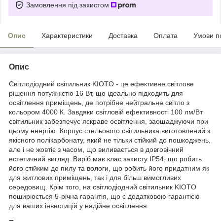
Замовлення під захистом
Опис
Характеристики
Доставка
Оплата
Умови п
Опис
Світлодіодний світильник KIOTO - це ефективне світлове
рішення потужністю 16 Вт, що ідеально підходить для
освітлення приміщень, де потрібне нейтральне світло з
кольором 4000 К. Завдяки світловій ефективності 100 лм/Вт
світильник забезпечує яскраве освітлення, заощаджуючи при
цьому енергію. Корпус стельового світильника виготовлений з
якісного полікарбонату, який не тільки стійкий до пошкоджень,
але і не жовтіє з часом, що виливається в довговічний
естетичний вигляд. Виріб має клас захисту IP54, що робить
його стійким до пилу та вологи, що робить його придатним як
для житлових приміщень, так і для більш вимогливих
середовищ. Крім того, на світлодіодний світильник KIOTO
поширюється 5-річна гарантія, що є додатковою гарантією
для ваших інвестицій у надійне освітлення.