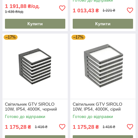
1 191,88
₴/од.
1 013,43
₴
1 221 ₴
1 436 ₴/од.
Купити
Купити
–17%
–17%
Світильник GTV SIROLO
Світильник GTV SIROLO
10W, IP54, 4000K, чорний
10W, IP54, 4000K, сірий
Готово до відправки
Готово до відправки
1 175,28
1 175,28
₴
₴
1 416 ₴
1 416 ₴