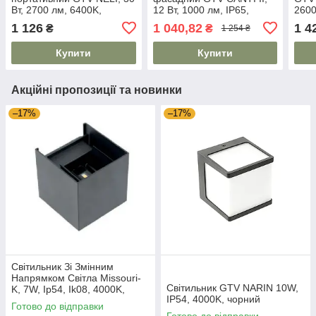
Вт, 2700 лм, 6400K,
12 Вт, 1000 лм, IP65,
2600
AC220-240V, IP65, кабель
4000K, чорний
240V
1 126
1 040,82
1 4
₴
₴
1 254 ₴
1,5 м
Купити
Купити
Акційні пропозиції та новинки
–17%
–17%
Світильник Зі Змінним
Напрямком Світла Missouri-
Світильник GTV NARIN 10W,
K, 7W, Ip54, Ik08, 4000K,
IP54, 4000K, чорний
Квадрат, Чорний (Ld-
Готово до відправки
Miss7Wkc-Nb) GTV
Готово до відправки