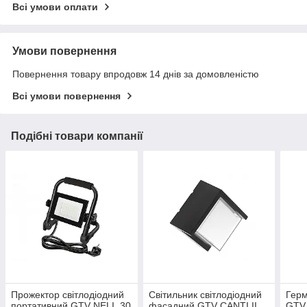
Всі умови оплати
Умови повернення
Повернення товару впродовж 14 днів за домовленістю
Всі умови повернення
Подібні товари компанії
Прожектор світлодіодний
Світильник світлодіодний
Герм
портативний GTV NELI, 30
фасадний GTV CANTI II,
GTV 