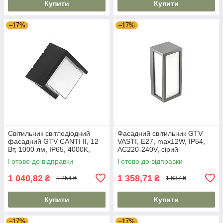
Купити
Купити
–17%
–17%
Світильник світлодіодний
Фасадний світильник GTV
фасадний GTV CANTI II, 12
VASTI, E27, max12W, IP54,
Вт, 1000 лм, IP65, 4000K,
AC220-240V, сірий
чорний
Готово до відправки
Готово до відправки
1 040,82
1 358,71
₴
₴
1 254 ₴
1 637 ₴
Купити
Купити
–17%
–17%