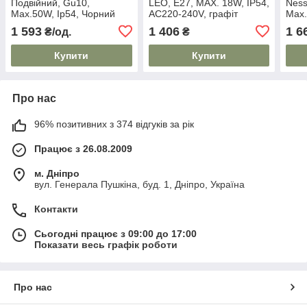
Подвійний, Gu10,
LEO, E27, MAX. 18W, IP54,
Ness
Max.50W, Ip54, Чорний
AC220-240V, графіт
Max.
GTV
1 593
1 406
1 6
₴/од.
₴
Купити
Купити
Про нас
96% позитивних з 374 відгуків за рік
Працює з 26.08.2009
м. Дніпро
вул. Генерала Пушкіна, буд. 1, Дніпро, Україна
Контакти
Сьогодні працює з 09:00 до 17:00
Показати весь графік роботи
Про нас