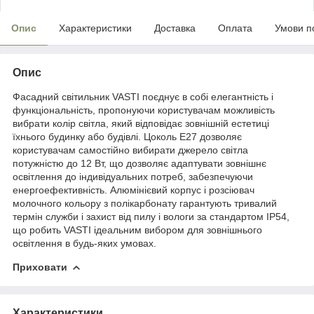
Опис
Характеристики
Доставка
Оплата
Умови п
Опис
Фасадний світильник VASTI поєднує в собі елегантність і
функціональність, пропонуючи користувачам можливість
вибрати колір світла, який відповідає зовнішній естетиці
їхнього будинку або будівлі. Цоколь E27 дозволяє
користувачам самостійно вибирати джерело світла
потужністю до 12 Вт, що дозволяє адаптувати зовнішнє
освітлення до індивідуальних потреб, забезпечуючи
енергоефективність. Алюмінієвий корпус і розсіювач
молочного кольору з полікарбонату гарантують тривалий
термін служби і захист від пилу і вологи за стандартом IP54,
що робить VASTI ідеальним вибором для зовнішнього
освітлення в будь-яких умовах.
Приховати
Характеристики