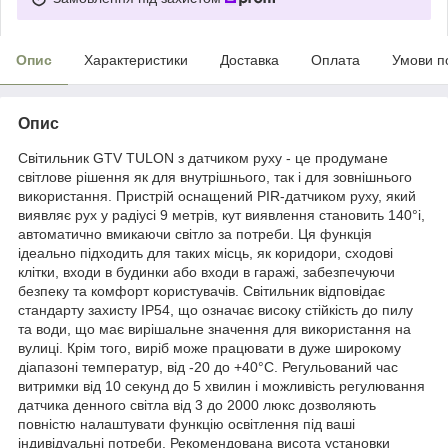
Опис
Характеристики
Доставка
Оплата
Умови п
Опис
Світильник GTV TULON з датчиком руху - це продумане
світлове рішення як для внутрішнього, так і для зовнішнього
використання. Пристрій оснащений PIR-датчиком руху, який
виявляє рух у радіусі 9 метрів, кут виявлення становить 140°i,
автоматично вмикаючи світло за потреби. Ця функція
ідеально підходить для таких місць, як коридори, сходові
клітки, входи в будинки або входи в гаражі, забезпечуючи
безпеку та комфорт користувачів. Світильник відповідає
стандарту захисту IP54, що означає високу стійкість до пилу
та води, що має вирішальне значення для використання на
вулиці. Крім того, виріб може працювати в дуже широкому
діапазоні температур, від -20 до +40°С. Регульований час
витримки від 10 секунд до 5 хвилин і можливість регулювання
датчика денного світла від 3 до 2000 люкс дозволяють
повністю налаштувати функцію освітлення під ваші
індивідуальні потреби. Рекомендована висота установки