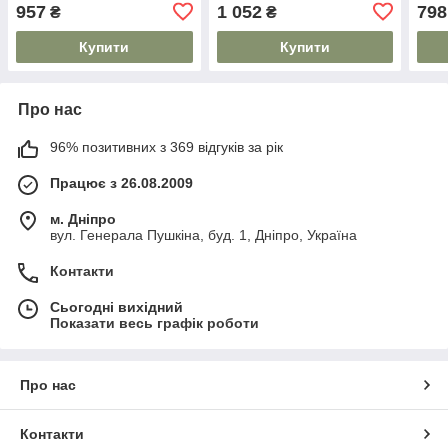
PF>0,5, RA≥80, IP40, 120°,
4000K, AC220-240V, IP54,
4000
957
1 052
798
₴
₴
4000K, квадратний, білий
білий
біли
Купити
Купити
Про нас
96% позитивних з 369 відгуків за рік
Працює з 26.08.2009
м. Дніпро
вул. Генерала Пушкіна, буд. 1, Дніпро, Україна
Контакти
Сьогодні вихідний
Показати весь графік роботи
Про нас
Контакти