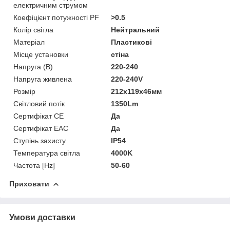
електричним струмом
Коефіцієнт потужності PF
>0.5
Колір світла
Нейтральний
Матеріал
Пластикові
Місце установки
стіна
Напруга (В)
220-240
Напруга живлена
220-240V
Розмір
212х119х46мм
Світловий потік
1350Lm
Сертифікат CE
Да
Сертифікат EAC
Да
Ступінь захисту
IP54
Температура світла
4000K
Частота [Hz]
50-60
Приховати
Умови доставки