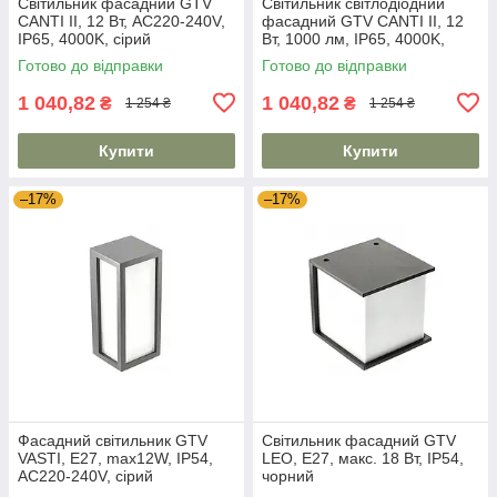
Світильник фасадний GTV
Світильник світлодіодний
CANTI II, 12 Вт, AC220-240V,
фасадний GTV CANTI II, 12
IP65, 4000K, сірий
Вт, 1000 лм, IP65, 4000K,
чорний
Готово до відправки
Готово до відправки
1 040,82
1 040,82
₴
₴
1 254 ₴
1 254 ₴
Купити
Купити
–17%
–17%
Фасадний світильник GTV
Світильник фасадний GTV
VASTI, E27, max12W, IP54,
LEO, E27, макс. 18 Вт, IP54,
AC220-240V, сірий
чорний