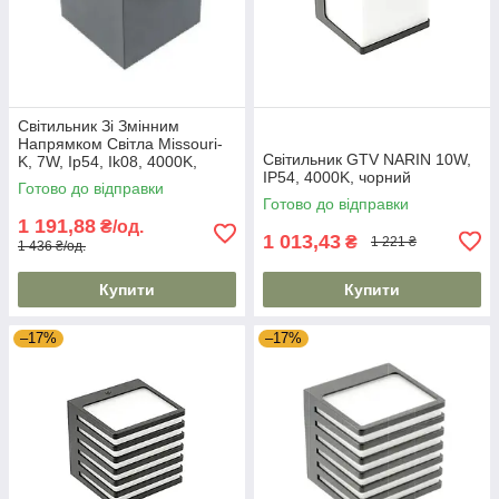
Світильник Зі Змінним
Напрямком Світла Missouri-
Світильник GTV NARIN 10W,
K, 7W, Ip54, Ik08, 4000K,
IP54, 4000K, чорний
Квадрат, Чорний (Ld-
Готово до відправки
Miss7Wkc-Nb) GTV
Готово до відправки
1 191,88
₴/од.
1 013,43
₴
1 221 ₴
1 436 ₴/од.
Купити
Купити
–17%
–17%