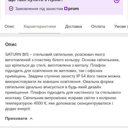
Замовлення під захистом
Опис
Характеристики
Доставка
Оплата
Умови 
Опис
SATURN BIS – стельовий світильник, розсіювач якого
виготовлений з пластику білого кольору. Основа світильника,
що кріпиться до стелі, виготовлена з металу. Плафон
підходить для освітлення як житлових, так і офісних
приміщень. Завдяки ступеню захисту IP 54 його також можна
використовувати як зовнішнє освітлення. Овальна форма
світильник ідеально вписується в будь-який дизайн
приміщення. Плафон підходить для настінного та стельового
монтажу. Світильник випромінює яскраве світло з колірною
температурою 4000 К, яке допомагає сконцентруватися і
додає енергії.
Приховати