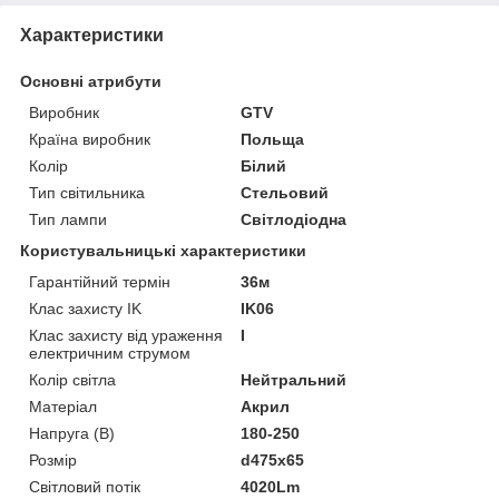
Характеристики
Основні атрибути
Виробник
GTV
Країна виробник
Польща
Колір
Білий
Тип світильника
Стельовий
Тип лампи
Світлодіодна
Користувальницькі характеристики
Гарантійний термін
36м
Клас захисту IK
IK06
Клас захисту від ураження
I
електричним струмом
Колір світла
Нейтральний
Матеріал
Акрил
Напруга (В)
180-250
Розмір
d475x65
Світловий потік
4020Lm