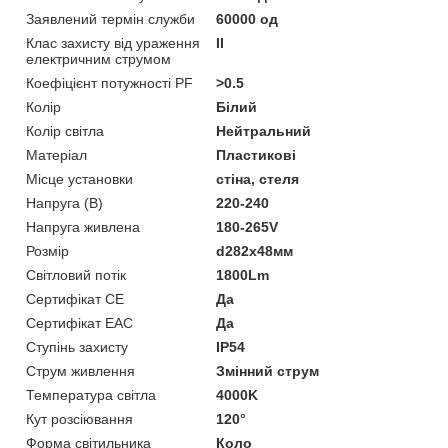
Заявлений термін служби
60000 од
Клас захисту від ураження
ІІ
електричним струмом
Коефіцієнт потужності PF
>0.5
Колір
Білий
Колір світла
Нейтральний
Матеріал
Пластикові
Місце установки
стіна, стеля
Напруга (В)
220-240
Напруга живлена
180-265V
Розмір
d282х48мм
Світловий потік
1800Lm
Сертифікат CE
Да
Сертифікат EAC
Да
Ступінь захисту
IP54
Струм живлення
Змінний струм
Температура світла
4000K
Кут розсіювання
120°
Форма світильника
Коло