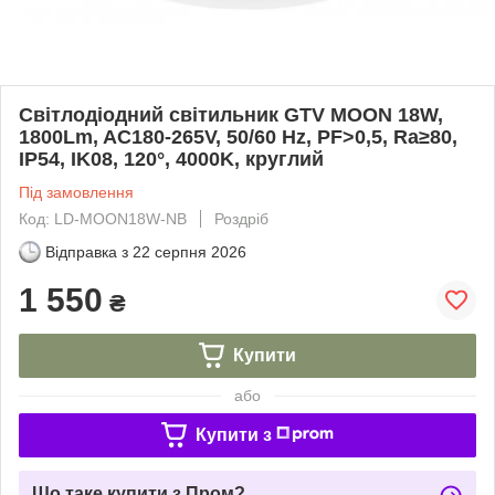
Світлодіодний світильник GTV MOON 18W,
1800Lm, AC180-265V, 50/60 Hz, PF>0,5, Ra≥80,
IP54, IK08, 120°, 4000K, круглий
Під замовлення
Код: LD-MOON18W-NB
Роздріб
Відправка з
22 серпня 2026
1 550
₴
Купити
або
Купити з
Що таке купити з Пром?