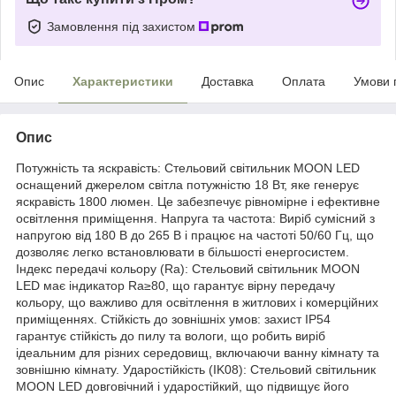
Замовлення під захистом
Опис
Характеристики
Доставка
Оплата
Умови 
Опис
Потужність та яскравість: Стельовий світильник MOON LED
оснащений джерелом світла потужністю 18 Вт, яке генерує
яскравість 1800 люмен. Це забезпечує рівномірне і ефективне
освітлення приміщення. Напруга та частота: Виріб сумісний з
напругою від 180 В до 265 В і працює на частоті 50/60 Гц, що
дозволяє легко встановлювати в більшості енергосистем.
Індекс передачі кольору (Ra): Стельовий світильник MOON
LED має індикатор Ra≥80, що гарантує вірну передачу
кольору, що важливо для освітлення в житлових і комерційних
приміщеннях. Стійкість до зовнішніх умов: захист IP54
гарантує стійкість до пилу та вологи, що робить виріб
ідеальним для різних середовищ, включаючи ванну кімнату та
зовнішню кімнату. Ударостійкість (IK08): Стельовий світильник
MOON LED довговічний і ударостійкий, що підвищує його