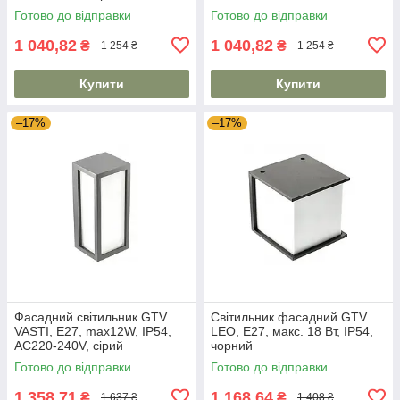
чорний
Готово до відправки
Готово до відправки
1 040,82
1 040,82
₴
₴
1 254 ₴
1 254 ₴
Купити
Купити
–17%
–17%
Фасадний світильник GTV
Світильник фасадний GTV
VASTI, E27, max12W, IP54,
LEO, E27, макс. 18 Вт, IP54,
AC220-240V, сірий
чорний
Готово до відправки
Готово до відправки
1 358,71
1 168,64
₴
₴
1 637 ₴
1 408 ₴