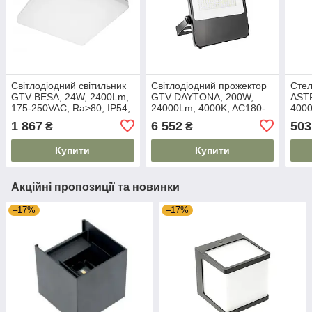
Світлодіодний світильник
Світлодіодний прожектор
Стел
GTV BESA, 24W, 2400Lm,
GTV DAYTONA, 200W,
AST
175-250VAC, Ra>80, IP54,
24000Lm, 4000K, AC180-
4000
PC+PC, IK10, 4000K,
250V, 50/60 Hz, PF>0.9,
AC22
1 867
6 552
503
₴
₴
квадратний
IP65, 110°
PF>0
Купити
Купити
Акційні пропозиції та новинки
–17%
–17%