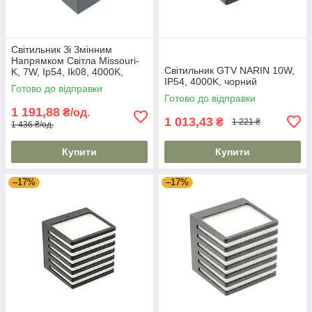
Світильник Зі Змінним
Напрямком Світла Missouri-
Світильник GTV NARIN 10W,
K, 7W, Ip54, Ik08, 4000K,
IP54, 4000K, чорний
Квадрат, Чорний (Ld-
Готово до відправки
Miss7Wkc-Nb) GTV
Готово до відправки
1 191,88
₴/од.
1 013,43
₴
1 221 ₴
1 436 ₴/од.
Купити
Купити
–17%
–17%