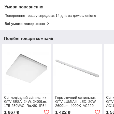
Умови повернення
Повернення товару впродовж 14 днів за домовленістю
Всі умови повернення
Подібні товари компанії
Світлодіодний світильник
Герметичний світильник
Світ
GTV BESA, 24W, 2400Lm,
GTV LUMIA II, LED, 20W,
GTV
175-250VAC, Ra>80, IP54,
2600Lm, 4000K, AC220-
AC18
PC+PC, IK10, 4000K,
240V, IP66, PC, білий
PF>0
1 867
1 422
1 5
₴
₴
квадратний
120°