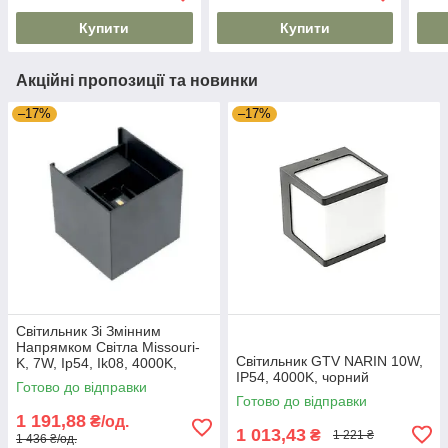
Купити
Купити
Акційні пропозиції та новинки
–17%
–17%
Світильник Зі Змінним
Напрямком Світла Missouri-
Світильник GTV NARIN 10W,
K, 7W, Ip54, Ik08, 4000K,
IP54, 4000K, чорний
Квадрат, Чорний (Ld-
Готово до відправки
Miss7Wkc-Nb) GTV
Готово до відправки
1 191,88
₴/од.
1 013,43
₴
1 221 ₴
1 436 ₴/од.