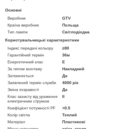
Основні
Виробник
GTV
Країна виробник
Польща
Тип лампи
Світлодіодна
Користувальницькі характеристики
Індекс передачі кольору
≥80
Гарантійний термін
36м
Енергетичний клас
E
За типом монтажу
Накладний
Затемняється
Да
Заявлений термін служби
4000 рік
Зміна яскравості
Да
Клас захисту від ураження
ІІ
електричним струмом
Коефіцієнт потужності PF
>0.5
Колір світла
Теплий
Матеріал
Пластикові
Місце установки
стіна, стеля