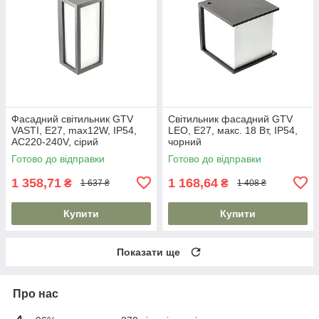
Фасадний світильник GTV
Світильник фасадний GTV
VASTI, E27, max12W, IP54,
LEO, E27, макс. 18 Вт, IP54,
AC220-240V, сірий
чорний
Готово до відправки
Готово до відправки
1 358,71
1 168,64
₴
₴
1 637 ₴
1 408 ₴
Купити
Купити
Показати ще
Про нас