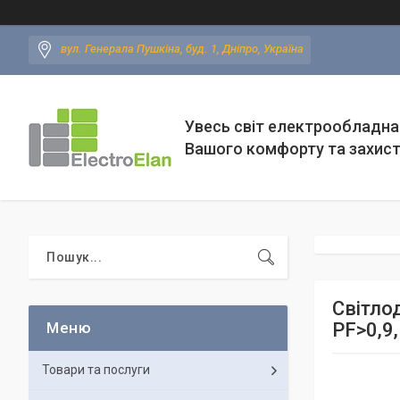
вул. Генерала Пушкіна, буд. 1, Дніпро, Україна
Увесь світ електрообладна
Вашого комфорту та захис
Світло
PF>0,9,
Товари та послуги