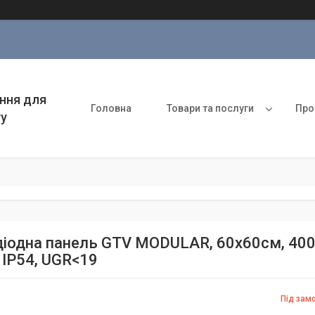
ння для
Головна
Товари та послуги
Про
ту
діодна панель GTV MODULAR, 60x60см, 4000
 IP54, UGR<19
Під зам