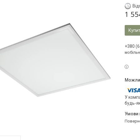
Від
1 55
Купи
+380 (6
мобільн
У компа
будь-я
поверн