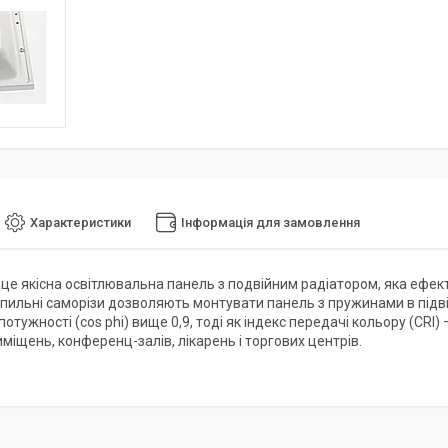
Характеристики
Інформація для замовлення
це якісна освітлювальна панель з подвійним радіатором, яка ефект
іпильні саморізи дозволяють монтувати панель з пружинами в підві
потужності (cos phi) вище 0,9, тоді як індекс передачі кольору (CR
міщень, конференц-залів, лікарень і торгових центрів.