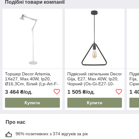
Подібні товари компанії
Торшер Decor Artemia,
Підвісний світильник Decor
Підв
1Xe27, Max.40W, Ip20,
Gija, E27, Max.40W, Ip20,
Fija
Ø16,3Cm, Білий (Lp-Art-F-
Чорний (Os-Gi-E27-10-
Сіри
E27-00-Dec) GTV
Dec) GTV
GTV
3 464
1 505
1 4
₴/од.
₴/од.
Купити
Купити
Про нас
96% позитивних з 374 відгуків за рік