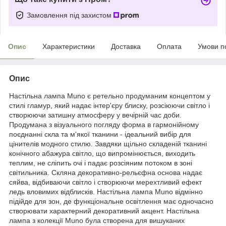
Замовлення під захистом
Опис
Характеристики
Доставка
Оплата
Умови п
Опис
Настільна лампа Muno є ретельно продуманим концептом у
стилі гламур, який надає інтер'єру блиску, розсіюючи світло і
створюючи затишну атмосферу у вечірній час доби.
Продумана з візуального погляду форма в гармонійному
поєднанні скла та м'якої тканини - ідеальний вибір для
цінителів модного стилю. Завдяки щільно складеній тканині
конічного абажура світло, що випромінюється, виходить
теплим, не сліпить очі і падає розсіяним потоком в зоні
світильника. Скляна декоративно-рельєфна основа надає
сяйва, відбиваючи світло і створюючи мерехтливий ефект
ледь вловимих відблисків. Настільна лампа Muno відмінно
підійде для зон, де функціональне освітлення має одночасно
створювати характерний декоративний акцент. Настільна
лампа з колекції Muno була створена для вишуканих