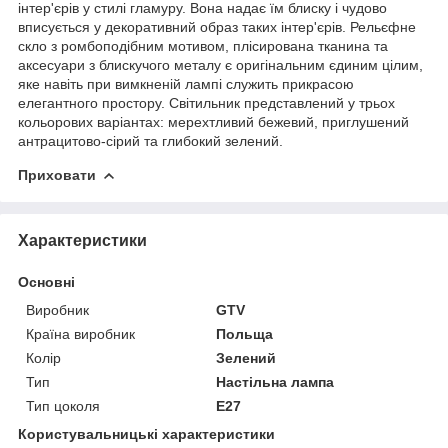
інтер'єрів у стилі гламуру. Вона надає їм блиску і чудово
вписується у декоративний образ таких інтер'єрів. Рельєфне
скло з ромбоподібним мотивом, плісирована тканина та
аксесуари з блискучого металу є оригінальним єдиним цілим,
яке навіть при вимкненій лампі служить прикрасою
елегантного простору. Світильник представлений у трьох
кольорових варіантах: мерехтливий бежевий, приглушений
антрацитово-сірий та глибокий зелений.
Приховати
Характеристики
Основні
Виробник
GTV
Країна виробник
Польща
Колір
Зелений
Тип
Настільна лампа
Тип цоколя
E27
Користувальницькі характеристики