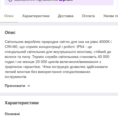
Опис
Характеристики
Доставка
Оплата
Умови п
Опис
Світильник виробляє природне світло для ока на рівні 4000К і
CRI>80, що сприяє концентрації і роботі. IP54 - це
спеціальний світильник для внутрішнього монтажу, стійкий до
вологи та пилу. Термін служби світильника становить 40 000
годин і не менше 20 000 циклів включення/вимикання з
трирічною гарантією. Чітка інструкція дозволяє здійснювати
легкий монтаж без використання спеціалізованих
інструментів.
Приховати
Характеристики
Основні