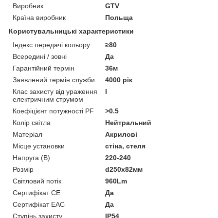
Виробник
GTV
Країна виробник
Польща
Користувальницькі характеристики
Індекс передачі кольору
≥80
Всередині / зовні
Да
Гарантійний термін
36м
Заявлений термін служби
4000 рік
Клас захисту від ураження
I
електричним струмом
Коефіцієнт потужності PF
>0.5
Колір світла
Нейтральний
Матеріал
Акрилові
Місце установки
стіна, стеля
Напруга (В)
220-240
Розмір
d250х82мм
Світловий потік
960Lm
Сертифікат CE
Да
Сертифікат EAC
Да
Ступінь захисту
IP54