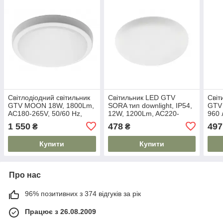
Світлодіодний світильник
Світильник LED GTV
Світ
GTV MOON 18W, 1800Lm,
SORA тип downlight, IP54,
GTV 
AC180-265V, 50/60 Hz,
12W, 1200Lm, AC220-
960 
PF>0,5, Ra≥80, IP54, IK08,
240V, 50/60Hz, 120°,
250V
1 550
478
497
₴
₴
120°, 4000K, круглий
4000K, врізний, круглий
мм
Купити
Купити
Про нас
96% позитивних з 374 відгуків за рік
Працює з 26.08.2009