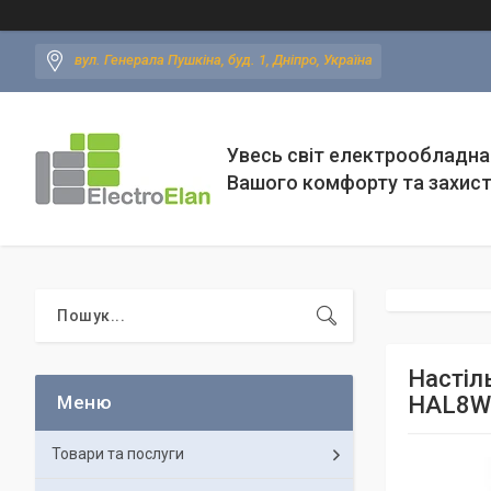
вул. Генерала Пушкіна, буд. 1, Дніпро, Україна
Увесь світ електрообладна
Вашого комфорту та захис
Настіл
HAL8W
Товари та послуги