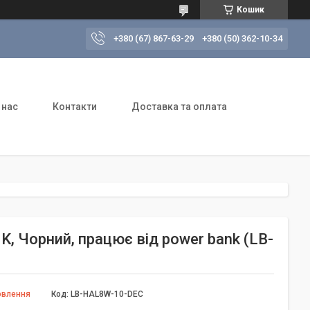
Кошик
+380 (67) 867-63-29
+380 (50) 362-10-34
 нас
Контакти
Доставка та оплата
K, Чорний, працює від power bank (LB-
овлення
Код:
LB-HAL8W-10-DEC