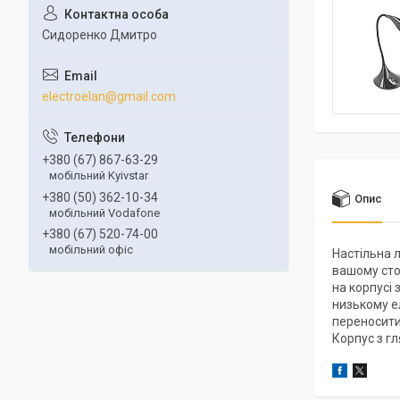
Сидоренко Дмитро
electroelan@gmail.com
+380 (67) 867-63-29
мобільний Kyivstar
+380 (50) 362-10-34
Опис
мобільний Vodafone
+380 (67) 520-74-00
мобільний офіс
Настільна 
вашому сто
на корпусі
низькому е
переносити 
Корпус з гл