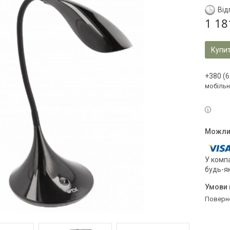
Від
1 18
Купи
+380 (6
мобільн
У компа
будь-я
поверн