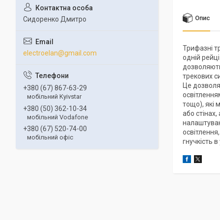
Опис
Сидоренко Дмитро
Трифазні т
electroelan@gmail.com
одній рейці
дозволяють
трекових си
Це дозволя
+380 (67) 867-63-29
освітленням
мобільний Kyivstar
тощо), які 
+380 (50) 362-10-34
або стінах,
мобільний Vodafone
налаштуван
+380 (67) 520-74-00
освітлення,
мобільний офіс
гнучкість в