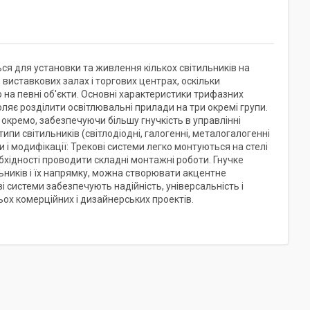
ся для установки та живлення кількох світильників на
 виставкових залах і торгових центрах, оскільки
 на певні об'єкти. Основні характеристики трифазних
оляє розділити освітлювальні прилади на три окремі групи.
окремо, забезпечуючи більшу гнучкість в управлінні
ипи світильників (світлодіодні, галогенні, металогалогенні
 і модифікації: Трекові системи легко монтуються на стелі
обхідності проводити складні монтажні роботи. Гнучке
ьників і їх напрямку, можна створювати акцентне
ві системи забезпечують надійність, універсальність і
ьох комерційних і дизайнерських проектів.