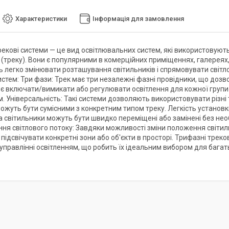
Характеристики
Інформація для замовлення
рекові системи — це вид освітлювальних систем, які використовують
 (треку). Вони є популярними в комерційних приміщеннях, галереях,
 легко змінювати розташування світильників і спрямовувати світло
стем: Три фази: Трек має три незалежні фазні провідники, що дозв
є включати/вимикати або регулювати освітлення для кожної групи 
. Універсальність: Такі системи дозволяють використовувати різні т
можуть бути сумісними з конкретним типом треку. Легкість установки
 а світильники можуть бути швидко переміщені або замінені без не
ня світлового потоку: Завдяки можливості зміни положення світил
 підсвічувати конкретні зони або об'єкти в просторі. Трифазні треко
 управлінні освітленням, що робить їх ідеальним вибором для багат