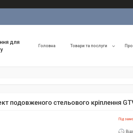
ння для
Головна
Товари та послуги
Про
ту
кт подовженого стельового кріплення GTV 
Під зам
Від