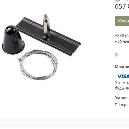
657 
Купи
+380 (6
мобільн
У компа
будь-я
поверн