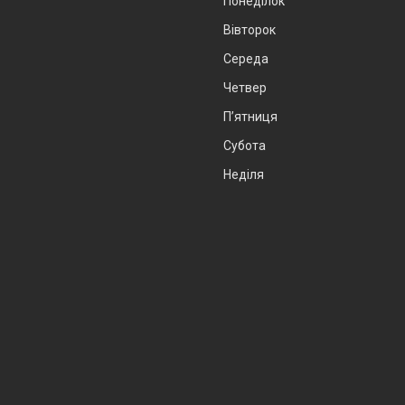
Понеділок
Вівторок
Середа
Четвер
Пʼятниця
Субота
Неділя