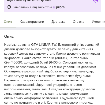
Замовлення під захистом
Опис
Характеристики
Доставка
Оплата
Умови п
Опис
Настільна лампа GTV LINEAR 7W. Елегантний універсальний
дизайн дозволяє використовувати як лампу для читання і
красивий декор на вашому столі. Лампа дозволяє регулювати
яскравость і колір світла: теплий (3000К), нейтральний
біли(4000К), холодний білий (6400К). Сенсорні кнопки на
корпусі забезпечать безшумне і м'яке управління девайсом.
Оснащена екраном, який відображає годинник, календар,
температуру та надає можливість встановити будильник.
Переваги пристрою як лампи полягають в низькому
електроспоживанні, відсутності ультрафіолетового
випромінювання, малій вазі. Складна конструкція дозволяє
легко переносити лампу з місця на місце і регулювати
оптимально комфортне освітлення з будь-якого кута, щоб
світло не потрапляло в очі. Корпус з глянсового пластика