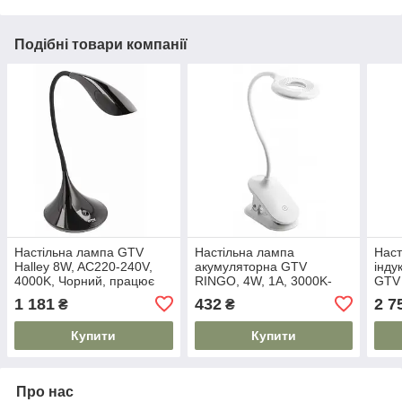
Подібні товари компанії
Настільна лампа GTV
Настільна лампа
Наст
Halley 8W, AC220-240V,
акумуляторна GTV
інду
4000K, Чорний, працює
RINGO, 4W, 1A, 3000K-
GTV 
від power bank (LB-
6000K, 3-CCT, димер, біла
Чорн
1 181
432
2 7
₴
₴
HAL8W-10-DEC)
(LB-RIN4W-00-DEC)
від 
BRE
Купити
Купити
Про нас