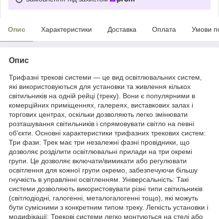
Опис
Характеристики
Доставка
Оплата
Умови п
Опис
Трифазні трекові системи — це вид освітлювальних систем,
які використовуються для установки та живлення кількох
світильників на одній рейці (треку). Вони є популярними в
комерційних приміщеннях, галереях, виставкових залах і
торгових центрах, оскільки дозволяють легко змінювати
розташування світильників і спрямовувати світло на певні
об'єкти. Основні характеристики трифазних трекових систем:
Три фази: Трек має три незалежні фазні провідники, що
дозволяє розділити освітлювальні прилади на три окремі
групи. Це дозволяє включати/вимикати або регулювати
освітлення для кожної групи окремо, забезпечуючи більшу
гнучкість в управлінні освітленням. Універсальність: Такі
системи дозволяють використовувати різні типи світильників
(світлодіодні, галогенні, металогалогенні тощо), які можуть
бути сумісними з конкретним типом треку. Легкість установки і
модифікації: Трекові системи легко монтуються на стелі або