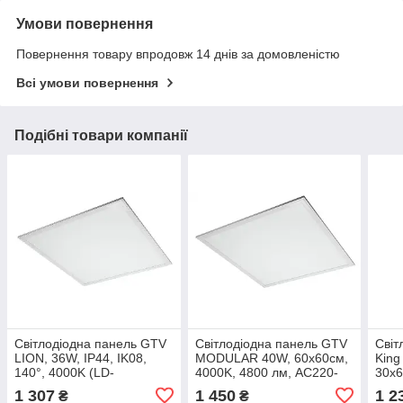
Умови повернення
Повернення товару впродовж 14 днів за домовленістю
Всі умови повернення
Подібні товари компанії
Світлодіодна панель GTV
Світлодіодна панель GTV
Світ
LION, 36W, IP44, IK08,
MODULAR 40W, 60x60см,
King
140°, 4000K (LD-
4000K, 4800 лм, AC220-
30x6
LN36W60-NB)
240В, PF>0,9, IP54
1 307
1 450
1 2
₴
₴