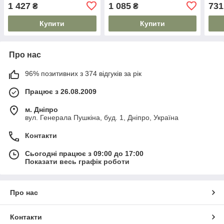
240V, PF>0,9, IP54
IP44, 60x60 см, IK08
Квад
1 427
1 085
731
₴
₴
Nb)
Купити
Купити
Про нас
96% позитивних з 374 відгуків за рік
Працює з 26.08.2009
м. Дніпро
вул. Генерала Пушкіна, буд. 1, Дніпро, Україна
Контакти
Сьогодні працює з 09:00 до 17:00
Показати весь графік роботи
Про нас
Контакти