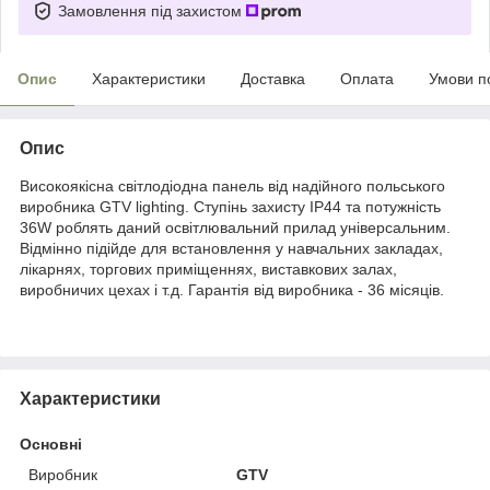
Замовлення під захистом
Опис
Характеристики
Доставка
Оплата
Умови п
Опис
Високоякісна світлодіодна панель від надійного польського
виробника GTV lighting. Ступінь захисту ІР44 та потужність
36W роблять даний освітлювальний прилад універсальним.
Відмінно підійде для встановлення у навчальних закладах,
лікарнях, торгових приміщеннях, виставкових залах,
виробничих цехах і т.д. Гарантія від виробника - 36 місяців.
Характеристики
Основні
Виробник
GTV