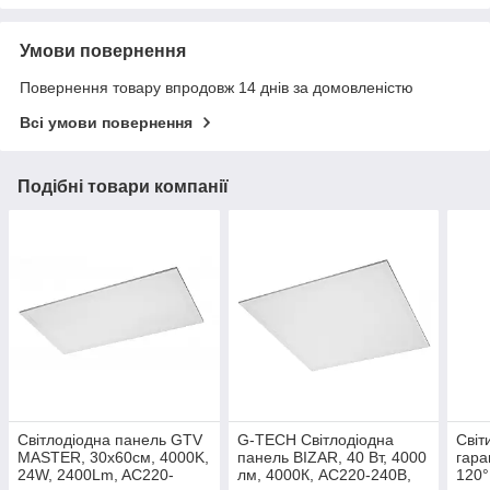
Умови повернення
Повернення товару впродовж 14 днів за домовленістю
Всі умови повернення
Подібні товари компанії
Світлодіодна панель GTV
G-TECH Світлодіодна
Світ
MASTER, 30x60см, 4000K,
панель BIZAR, 40 Вт, 4000
гара
24W, 2400Lm, AC220-
лм, 4000К, AC220-240В,
120°