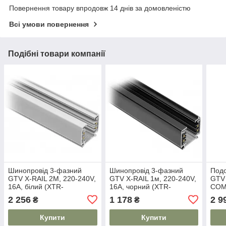
Повернення товару впродовж 14 днів за домовленістю
Всі умови повернення
Подібні товари компанії
Шинопровід 3-фазний
Шинопровід 3-фазний
Подо
GTV X-RAIL 2M, 220-240V,
GTV X-RAIL 1м, 220-240V,
GTV
16A, білий (XTR-
16A, чорний (XTR-
COM
RA3FZ2B-00)
RA3FZ1C-10)
2xUS
2 256
1 178
2 9
₴
₴
кабе
Купити
Купити