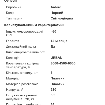
Основні
Виробник
Ardero
Колір
Чорний
Тип лампи
Світлодіодна
Користувальницькі характеристики
Індекс кольоропередачі,
>80
CRI
Гарантія
12 місяців
Дистанційний пульт
Да
Клас енергоефективності
F
Колекція
URBAN
Корельована колірна
3000-4500-6000
температура, K
Кількість в ящику, шт
5
Матеріал
Пластик
Матеріал розсіювача
Пластик
Напруга, V
230
Потужність в режимі
0,5
очікування Psb, W
Потужність в робочому
55