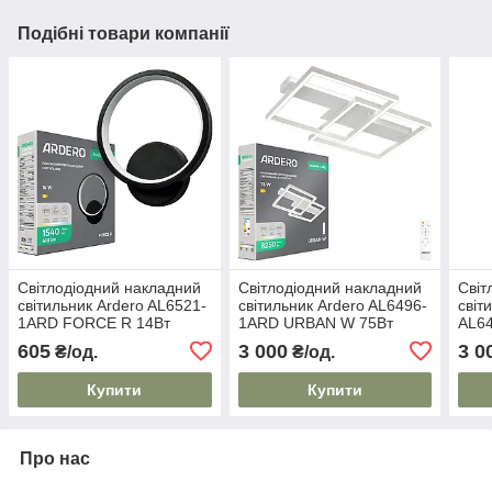
Подібні товари компанії
Світлодіодний накладний
Світлодіодний накладний
Світ
світильник Ardero AL6521-
світильник Ardero AL6496-
світ
1ARD FORCE R 14Вт
1ARD URBAN W 75Вт
AL6
чорний
білий
75Вт
605
3 000
3 0
₴/од.
₴/од.
Купити
Купити
Про нас