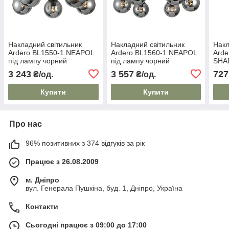
Накладний світильник
Накладний світильник
Накл
Ardero BL1550-1 NEAPOL
Ardero BL1560-1 NEAPOL
Arde
під лампу чорний
під лампу чорний
SHA
хро
3 243
3 557
727
₴/од.
₴/од.
Купити
Купити
Про нас
96% позитивних з 374 відгуків за рік
Працює з 26.08.2009
м. Дніпро
вул. Генерала Пушкіна, буд. 1, Дніпро, Україна
Контакти
Сьогодні працює з 09:00 до 17:00