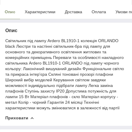
Опис
Характеристики
Доставка
Оплата
Умови п
Опис
Світильник під лампу Ardero BL1910-1 колекція ORLANDO
black Люстри та настінні світильник-бра під лампу для
основного та декоративного освітлення житлових та
комерційних приміщень Переваги та особливості накладного
світильника Ardero BL1910-1 ORLANDO під лампу чорного
кольору: Лаконічний вишуканий дизайн Функціональне світло
та прикраса інтер'єра Скляні тоновані прозорі плафони
Широкий вибір моделей Керування світлом завдяки
можливості індивідуально підібрати лампу Легка заміна
плафонів Ступінь захисту IP20 Допустима потужність для
лампи 15 Вт Матеріал плафонів - скло Матеріал корпусу -
метал Колір - чорний Гарантія 24 місяці Технічні
характеристики можуть змінюватися в залежності від партії
Приховати