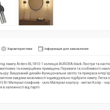
Характеристики
Інформація для замовлення
 під лампу Ardero BL1810-1 колекція AURORA black Люстри та настін
 житлових та комерційних приміщень Переваги та особливості накл
льору: Вишуканий дизайн Функціональне світло та прикраса інтер'є
світлом завдяки можливості індивідуально підібрати лампу Легка з
5 Вт Матеріал плафонів - скло Матеріал корпусу - метал Колір - чо
 в залежності від партії