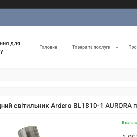
ння для
Головна
Товари та послуги
Про
ту
ний світильник Ardero BL1810-1 AURORA п
В наявн