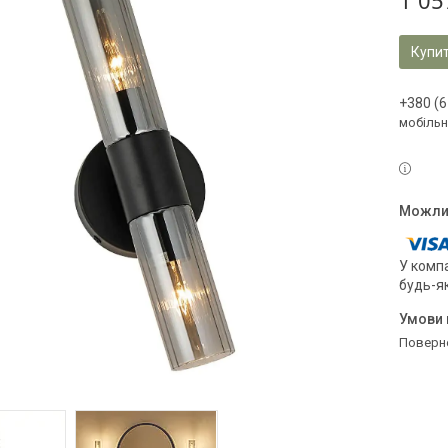
1 05
Купи
+380 (6
мобільн
У компа
будь-я
поверн