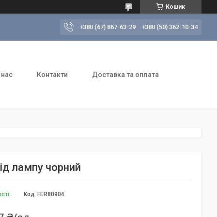
Кошик
+380 (67) 867-63-29
+380 (50) 362-10-34
 нас
Контакти
Доставка та оплата
ід лампу чорний
ості
Код:
FER80904