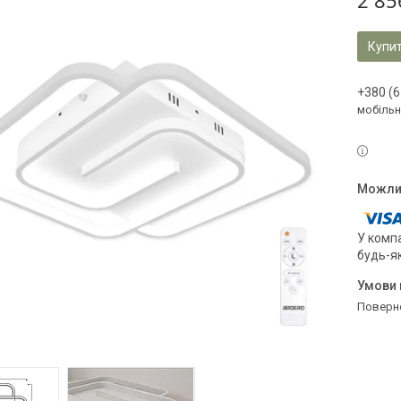
2 85
Купи
+380 (6
мобільн
У компа
будь-я
поверн