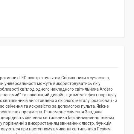
ративних LED люстр з пультом Світильники є сучасною,
й універсальності можуть використовуватись як у
собливості світлодіодного накладного світильника Ardero
вагомий” та лаконічний дизайн, що імітує ефект паріння у
 світильників виготовлено з якісного металу, розсіювач - з
ю свічення та яскравістю за допомогою пульта. Якісне
освітлених предметів. Рівномірне свічення Завдяки
днорідність свічення світильника без виникнення темних
 у порівнянні з використанням звичайних люстр. Функція
стовуються при наступному вмиканні світильника Режим