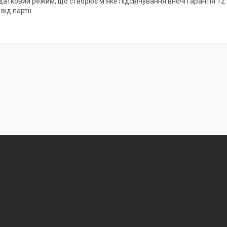
датковий режим, що створює м’яке підсвічування вночі Гарантія 12
від партії