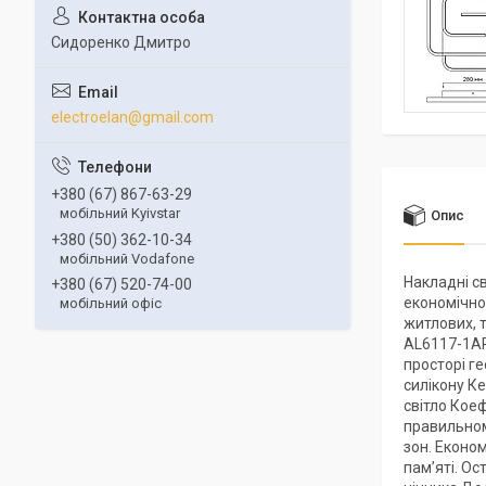
Сидоренко Дмитро
electroelan@gmail.com
+380 (67) 867-63-29
мобільний Kyivstar
Опис
+380 (50) 362-10-34
мобільний Vodafone
Накладні с
+380 (67) 520-74-00
економічно
мобільний офіс
житлових, т
AL6117-1AR
просторі ге
силікону К
світло Кое
правильном
зон. Еконо
пам’яті. О