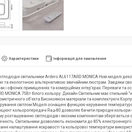
Характеристики
Інформація для замовлення
вітлодіодні світильники Ardero AL6117ARD MONICA Нові моделі деко
ю та екологічною альтернативою звичайним люстрам. Завдяки свої
ак і офісних приміщеннях та комерційних інтер’єрах. Переваги та о
D MONICA 75Вт білого кольору: Дизайн Світильник має стильний “не
ометричного об'єкта Високоякісні матеріали та комплектуючі Корпус
ерування світлом Моделі оснащені функцією керування температуро
фіцієнт кольоропередачі Ra⩾80 дозволяє бачити природні кольори 
у розташуванню світлодіодів і якісним компонентам зберігається о
мічність. Світильники дозволяють економити до 85% електроенергії
станні налаштування яскравості та кольорової температури викори