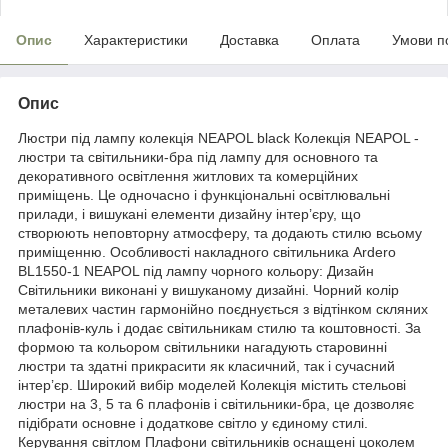
Опис
Характеристики
Доставка
Оплата
Умови п
Опис
Люстри під лампу колекція NEAPOL black Колекція NEAPOL -
люстри та світильники-бра під лампу для основного та
декоративного освітлення житлових та комерційних
приміщень. Це одночасно і функціональні освітлювальні
прилади, і вишукані елементи дизайну інтер’єру, що
створюють неповторну атмосферу, та додають стилю всьому
приміщенню. Особливості накладного світильника Ardero
BL1550-1 NEAPOL під лампу чорного кольору: Дизайн
Світильники виконані у вишуканому дизайні. Чорний колір
металевих частин гармонійно поєднується з відтінком скляних
плафонів-куль і додає світильникам стилю та коштовності. За
формою та кольором світильники нагадують старовинні
люстри та здатні прикрасити як класичний, так і сучасний
інтер’єр. Широкий вибір моделей Колекція містить стельові
люстри на 3, 5 та 6 плафонів і світильники-бра, це дозволяє
підібрати основне і додаткове світло у єдиному стилі.
Керування світлом Плафони світильників оснащені цоколем