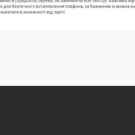
мінити (придбати) окремо, не замінюючи всю люстру. Важлива інфо
і для безпечного встановлення плафона, за бажанням їх можна зняти
нюватися в залежності від партії