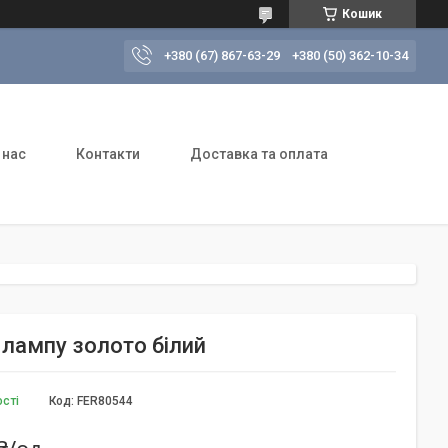
Кошик
+380 (67) 867-63-29
+380 (50) 362-10-34
 нас
Контакти
Доставка та оплата
 лампу золото білий
ості
Код:
FER80544