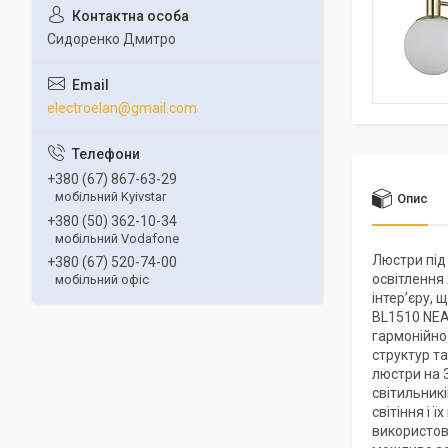
Сидоренко Дмитро
electroelan@gmail.com
+380 (67) 867-63-29
мобільний Kyivstar
Опис
+380 (50) 362-10-34
мобільний Vodafone
Люстри під
+380 (67) 520-74-00
освітлення
мобільний офіс
інтер’єру,
BL1510 NEA
гармонійно
структур та
люстри на 3
світильникі
світіння і 
використов