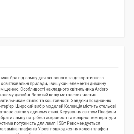
ьники-бра під лампу для основного та декоративного
 освітлювальні прилади, і вишукані елементи дизайну
иміщенню. Особливості накладного світильника Ardero
каному дизайні. Золотий колір металевих частин
 світильникам стилю та коштовності. Завдяки поєднанню
інтер’єр. Широкий вибір моделей Колекція містить стельові
одаткове світло у єдиному стилі. Керування світлом Плафони
ібрати лампу потрібної яскравості та колірної температури
Допустима потужність для ламп 15Вт Рекомендується
гка заміна плафонів У разі пошкодження кожен плафон