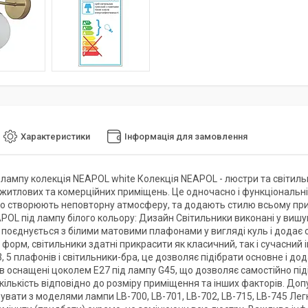
Характеристики
Інформація для замовлення
 лампу колекція NEAPOL white Колекція NEAPOL - люстри та світил
 житлових та комерційних приміщень. Це одночасно і функціональні
 що створюють неповторну атмосферу, та додають стилю всьому пр
POL під лампу білого кольору: Дизайн Світильники виконані у вишу
 поєднується з білими матовими плафонами у вигляді куль і додає
 форм, світильники здатні прикрасити як класичний, так і сучасний 
, 5 плафонів і світильники-бра, це дозволяє підібрати основне і д
в оснащені цоколем Е27 під лампу G45, що дозволяє самостійно під
їх кількість відповідно до розміру приміщення та інших факторів. 
увати з моделями лампи LB-700, LB-701, LB-702, LB-715, LB-745 Ле