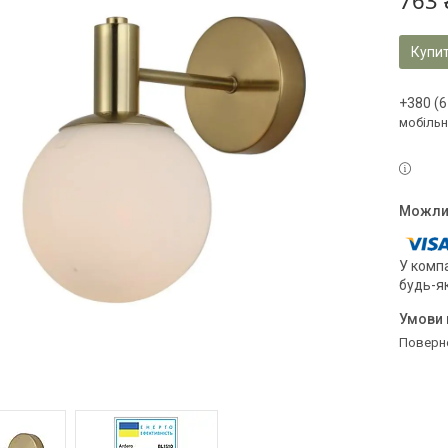
763 
Купи
+380 (6
мобільн
У компа
будь-я
поверн