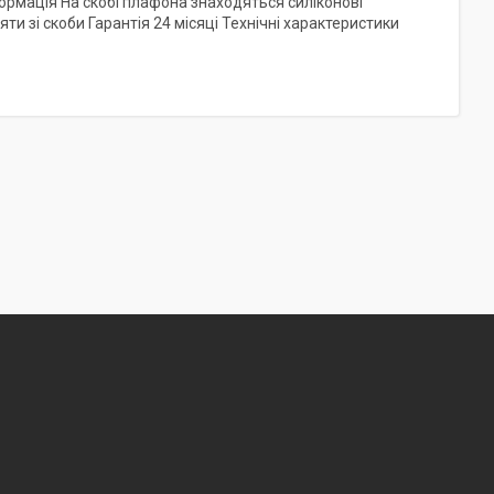
рмація На скобі плафона знаходяться силіконові
 зі скоби Гарантія 24 місяці Технічні характеристики