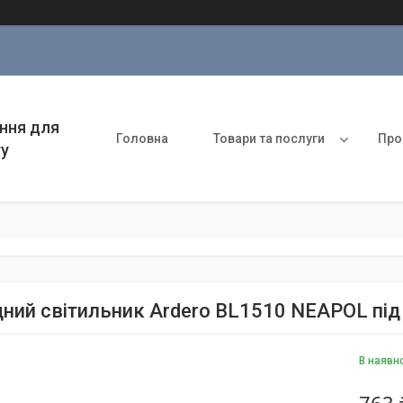
ння для
Головна
Товари та послуги
Про
ту
ний світильник Ardero BL1510 NEAPOL під
В наявн