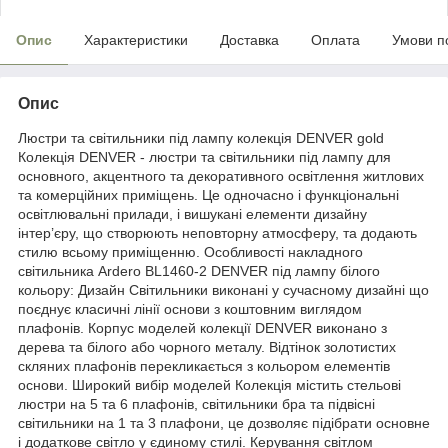
Опис
Характеристики
Доставка
Оплата
Умови п
Опис
Люстри та світильники під лампу колекція DENVER gold
Колекція DENVER - люстри та світильники під лампу для
основного, акцентного та декоративного освітлення житлових
та комерційних приміщень. Це одночасно і функціональні
освітлювальні прилади, і вишукані елементи дизайну
інтер’єру, що створюють неповторну атмосферу, та додають
стилю всьому приміщенню. Особливості накладного
світильника Ardero BL1460-2 DENVER під лампу білого
кольору: Дизайн Світильники виконані у сучасному дизайні що
поєднує класичні лінії основи з коштовним виглядом
плафонів. Корпус моделей колекції DENVER виконано з
дерева та білого або чорного металу. Відтінок золотистих
скляних плафонів перекликається з кольором елементів
основи. Широкий вибір моделей Колекція містить стельові
люстри на 5 та 6 плафонів, світильники бра та підвісні
світильники на 1 та 3 плафони, це дозволяє підібрати основне
і додаткове світло у єдиному стилі. Керування світлом