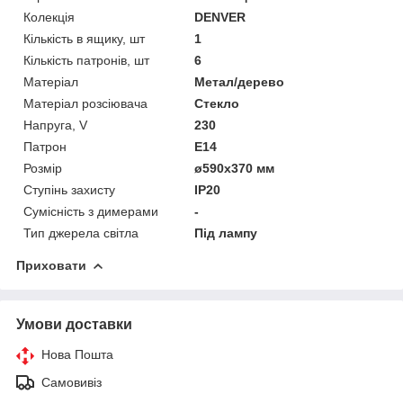
Колекція
DENVER
Кількість в ящику, шт
1
Кількість патронів, шт
6
Матеріал
Метал/дерево
Матеріал розсіювача
Стекло
Напруга, V
230
Патрон
E14
Розмір
ø590х370 мм
Ступінь захисту
IP20
Сумісність з димерами
-
Тип джерела світла
Під лампу
Приховати
Умови доставки
Нова Пошта
Самовивіз