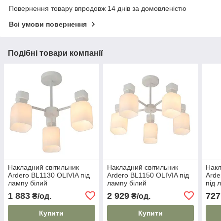
Повернення товару впродовж 14 днів за домовленістю
Всі умови повернення
Подібні товари компанії
Накладний світильник
Накладний світильник
Накл
Ardero BL1130 OLIVIA під
Ardero BL1150 OLIVIA під
Ard
лампу білий
лампу білий
під 
1 883
2 929
727
₴/од.
₴/од.
Купити
Купити