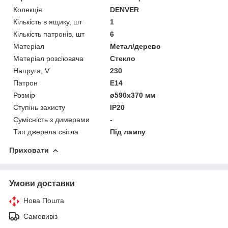
Колекція
DENVER
Кількість в ящику, шт
1
Кількість патронів, шт
6
Матеріал
Метал/дерево
Матеріал розсіювача
Стекло
Напруга, V
230
Патрон
E14
Розмір
ø590х370 мм
Ступінь захисту
IP20
Сумісність з димерами
-
Тип джерела світла
Під лампу
Приховати
Умови доставки
Нова Пошта
Самовивіз