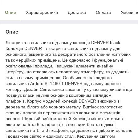
Опис
Характеристики
Доставка
Оплата
Умови п
Опис
Люстри та світильники під лампу колекція DENVER black
Колекція DENVER - люстри та світильники під лампу для
основного, акцентного та декоративного освітлення житлових
та комерційних приміщень. Це одночасно і функціональні
освітлювальні прилади, і вишукані елементи дизайну
інтер’єру, що створюють неповторну атмосферу, та додають
стилю всьому приміщенню. Особливості накладного
світильника Ardero BL1460-1 DENVER під лампу чорного
кольору: Дизайн Світильники виконані у сучасному дизайні що
поєднує класичні лінії основи з коштовним виглядом
плафонів. Корпус моделей колекції DENVER виконано з
дерева та білого або чорного металу. Відтінок золотистих
скляних плафонів перекликається з кольором елементів
основи. Широкий вибір моделей Колекція містить стельові
люстри на 5 та 6 плафонів, світильники бра та підвісні
світильники на 1 та 3 плафони, це дозволяє підібрати основне
і додаткове світло у єдиному стилі. Керування світлом