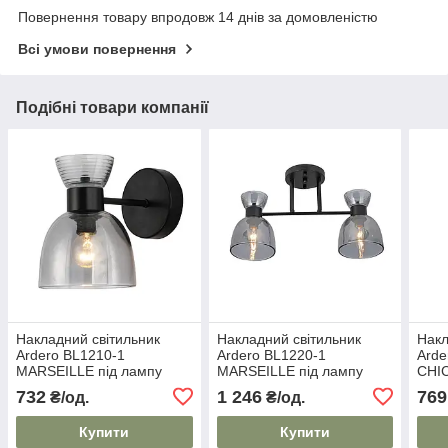
Повернення товару впродовж 14 днів за домовленістю
Всі умови повернення
Подібні товари компанії
Накладний світильник
Накладний світильник
Накл
Ardero BL1210-1
Ardero BL1220-1
Arde
MARSEILLE під лампу
MARSEILLE під лампу
CHI
чорний
чорний
чор
732
1 246
769
₴/од.
₴/од.
Купити
Купити