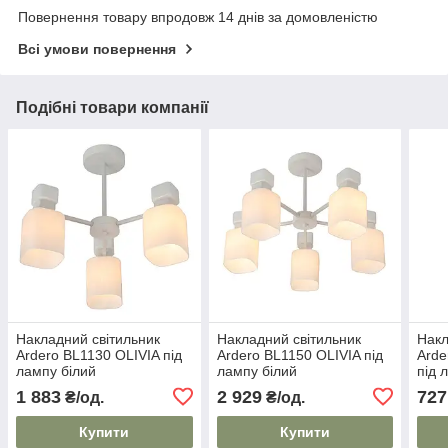
Повернення товару впродовж 14 днів за домовленістю
Всі умови повернення
Подібні товари компанії
Накладний світильник
Накладний світильник
Накл
Ardero BL1130 OLIVIA під
Ardero BL1150 OLIVIA під
Ard
лампу білий
лампу білий
під 
1 883
2 929
727
₴/од.
₴/од.
Купити
Купити