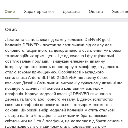
Опис
Характеристики
Доставка
Оплата
Умови п
Опис
Люстри та світильники під лампу колекція DENVER gold
Колекція DENVER - люстри та світильники під лампу для
основного, акцентного та декоративного освітлення житлових
та комерційних приміщень. Це одночасно і функціональні
освітлювальні прилади, і вишукані елементи дизайну
інтер’єру, що створюють неповторну атмосферу, та додають
стилю всьому приміщенню. Особливості накладного
світильника Ardero BL1450-2 DENVER під лампу білого
кольору: Дизайн Світильники виконані у сучасному дизайні що
поєднує класичні лінії основи з коштовним виглядом
плафонів. Корпус моделей колекції DENVER виконано з
дерева та білого або чорного металу. Відтінок золотистих
скляних плафонів перекликається з кольором елементів
основи. Широкий вибір моделей Колекція містить стельові
люстри на 5 та 6 плафонів, світильники бра та підвісні
світильники на 1 та 3 плафони, це дозволяє підібрати основне
і додаткове світло у єдиному стилі. Керування світлом