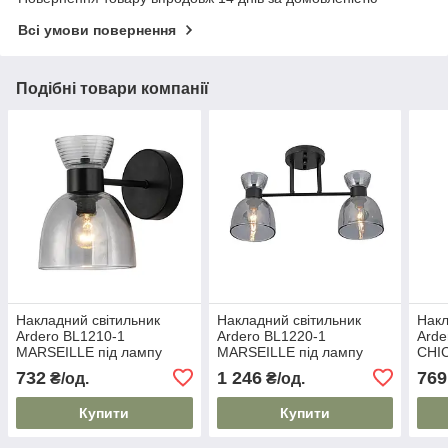
Всі умови повернення
Подібні товари компанії
Накладний світильник
Накладний світильник
Накл
Ardero BL1210-1
Ardero BL1220-1
Arde
MARSEILLE під лампу
MARSEILLE під лампу
CHI
чорний
чорний
чор
732
1 246
769
₴/од.
₴/од.
Купити
Купити