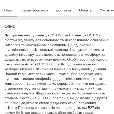
Опис
Характеристики
Доставка
Оплата
Умови п
Опис
Люстри під лампу колекція OSTIN black Колекція OSTIN -
люстри під лампу для основного та декоративного освітлення
житлових та комерційних приміщень. Це одночасно і
функціональні освітлювальні прилади, і вишукані елементи
дизайну інтер’єру, що створюють неповторну атмосферу, та
додають стилю всьому приміщенню. Особливості накладного
світильника Ardero BL1330-1 OSTIN під лампу чорного
кольору: Дизайн Світильники виконані у вишуканому дизайні.
Чорний колір металевих частин гармонійно поєднується з
відтінком скляних плафонів і додає світильникам стилю та
коштовності. За формою та кольором світильники нагадують
старовинні люстри та здатні прикрасити як класичний, так і
сучасний інтер’єр. Широкий вибір моделей Колекція містить
стельові люстри на 2, 3 та 5 плафонів, це дозволяє підібрати
основне і додаткове світло у єдиному стилі. Керування
світлом Плафони світильників оснащені цоколем Е27 під
лампу G45, що дозволяє самостійно підібрати лампу