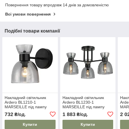
Повернення товару впродовж 14 днів за домовленістю
Всі умови повернення
Подібні товари компанії
Накладний світильник
Накладний світильник
Накл
Ardero BL1210-1
Ardero BL1230-1
Arde
MARSEILLE під лампу
MARSEILLE під лампу
MARS
чорний
чорний
золо
732
1 883
2 0
₴/од.
₴/од.
Купити
Купити