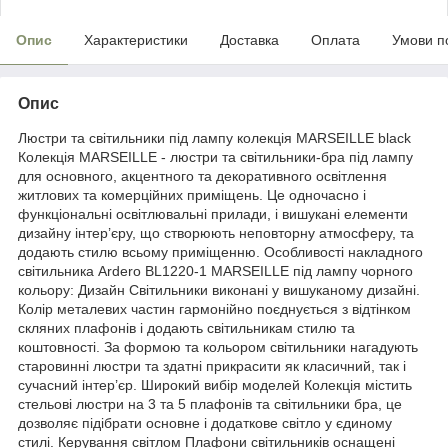
Опис
Характеристики
Доставка
Оплата
Умови п
Опис
Люстри та світильники під лампу колекція MARSEILLE black
Колекція MARSEILLE - люстри та світильники-бра під лампу
для основного, акцентного та декоративного освітлення
житлових та комерційних приміщень. Це одночасно і
функціональні освітлювальні прилади, і вишукані елементи
дизайну інтер’єру, що створюють неповторну атмосферу, та
додають стилю всьому приміщенню. Особливості накладного
світильника Ardero BL1220-1 MARSEILLE під лампу чорного
кольору: Дизайн Світильники виконані у вишуканому дизайні.
Колір металевих частин гармонійно поєднується з відтінком
скляних плафонів і додають світильникам стилю та
коштовності. За формою та кольором світильники нагадують
старовинні люстри та здатні прикрасити як класичний, так і
сучасний інтер’єр. Широкий вибір моделей Колекція містить
стельові люстри на 3 та 5 плафонів та світильники бра, це
дозволяє підібрати основне і додаткове світло у єдиному
стилі. Керування світлом Плафони світильників оснащені