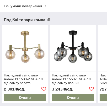
Всі умови повернення
Подібні товари компанії
Накладний світильник
Накладний світильник
Накл
Ardero BL1530-2 NEAPOL
Ardero BL1550-1 NEAPOL
Arde
під лампу золото
під лампу чорний
SHA
хро
2 301
3 243
727
₴/од.
₴/од.
Купити
Купити