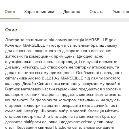
Опис
Характеристики
Доставка
Оплата
Умови п
Опис
Люстри та світильники під лампу колекція MARSEILLE gold
Колекція MARSEILLE - люстри й світильники-бра під лампу
для основного, акцентного та декоративного освітлення
житлових та комерційних приміщень. Це одночасно і
функціональні освітлювальні прилади, і вишукані елементи
дизайну інтер’єру, що створюють неповторну атмосферу, та
додають стилю всьому приміщенню. Особливості накладного
світильника Ardero BL1210-2 MARSEILLE під лампу золотого
кольору: Дизайн Світильники виконані у вишуканому дизайні.
Відтінок металевих частин гармонійно поєднується з золотим
кольором скляних плафонів і додають світильникам стилю та
коштовності. За формою та кольором світильники нагадують
старовинні люстри та здатні прикрасити як класичний, так і
сучасний інтер’єр. Широкий вибір моделей Колекція містить
стельові люстри на 3 та 5 плафонів та світильники бра, це
дозволяє підібрати основне і додаткове світло у єдиному
стилі. Керування світлом Плафони світильників оснащені