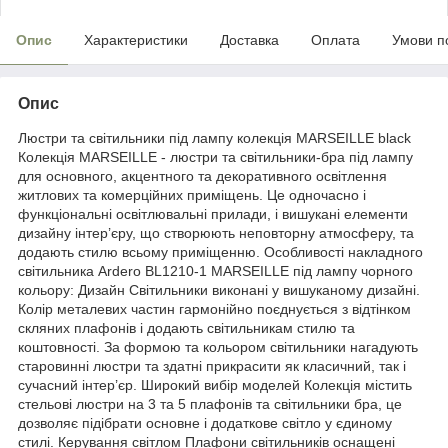
Опис
Характеристики
Доставка
Оплата
Умови п
Опис
Люстри та світильники під лампу колекція MARSEILLE black
Колекція MARSEILLE - люстри та світильники-бра під лампу
для основного, акцентного та декоративного освітлення
житлових та комерційних приміщень. Це одночасно і
функціональні освітлювальні прилади, і вишукані елементи
дизайну інтер’єру, що створюють неповторну атмосферу, та
додають стилю всьому приміщенню. Особливості накладного
світильника Ardero BL1210-1 MARSEILLE під лампу чорного
кольору: Дизайн Світильники виконані у вишуканому дизайні.
Колір металевих частин гармонійно поєднується з відтінком
скляних плафонів і додають світильникам стилю та
коштовності. За формою та кольором світильники нагадують
старовинні люстри та здатні прикрасити як класичний, так і
сучасний інтер’єр. Широкий вибір моделей Колекція містить
стельові люстри на 3 та 5 плафонів та світильники бра, це
дозволяє підібрати основне і додаткове світло у єдиному
стилі. Керування світлом Плафони світильників оснащені