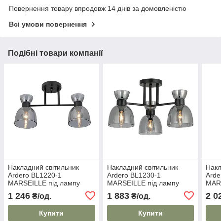
Повернення товару впродовж 14 днів за домовленістю
Всі умови повернення
Подібні товари компанії
Накладний світильник
Накладний світильник
Накл
Ardero BL1220-1
Ardero BL1230-1
Arde
MARSEILLE під лампу
MARSEILLE під лампу
MARS
чорний
чорний
золо
1 246
1 883
2 0
₴/од.
₴/од.
Купити
Купити